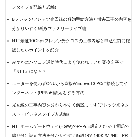
ンタイプ光配線方式編)
Bフレッツ/フレッツ光回線の解約手続方法と撤去工事の内容を
分かりやすく解説(ファミリータイプ編)
NTT最速10Gbpsフレッツ光クロスの工事内容と申込む前に確
認したいポイントを紹介
みかかはパソコン通信時代によく使われていた変換文字で
『NTT』になる？
ルーターを使わずONUから直接Windows10 PCに接続してイ
ンターネット(PPPoE)設定をする方法
光回線の工事内容を分かりやすく解説します(フレッツ光ネク
スト・ビジネスタイプ方式編)
NTTホームゲートウェイ(HGW)のPPPoE設定とひかり電話の
鳴り分け設定方法を分かりやすく解説(RV-440KI/MI/NE、PR-