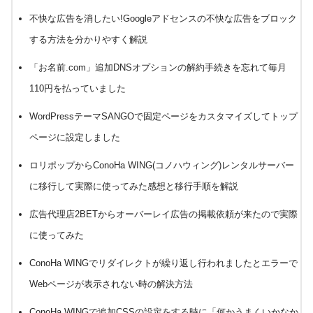
不快な広告を消したい!Googleアドセンスの不快な広告をブロック
する方法を分かりやすく解説
「お名前.com」追加DNSオプションの解約手続きを忘れて毎月
110円を払っていました
WordPressテーマSANGOで固定ページをカスタマイズしてトップ
ページに設定しました
ロリポップからConoHa WING(コノハウィング)レンタルサーバー
に移行して実際に使ってみた感想と移行手順を解説
広告代理店2BETからオーバーレイ広告の掲載依頼が来たので実際
に使ってみた
ConoHa WINGでリダイレクトが繰り返し行われましたとエラーで
Webページが表示されない時の解決方法
ConoHa WINGで追加CSSの設定をする時に「何かうまくいかなか