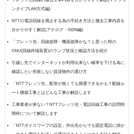
ンタイプLAN方式編)
NTTの電話回線を廃止する為の手続き方法と撤去工事内容を
分かりやすく解説(アナログ・ISDN編)
「フレッツ光」回線故障・機器故障かな？と思った時の
ONU(回線終端装置)のランプ状況と確認方法を紹介
引越し先でインターネットが利用出来ない確率を下げる為に
確認したい失敗しない賃貸物件の選び方
「NTTフレッツ光」配管が無くても開通できるかも？配線ル
ート構築工事とはどんな工事か解説します
工事業者が来ない？NTTフレッツ光・電話回線工事の訪問時
間枠について解説します
「NTTボイスワープの設定」外出先からでも固定電話に掛か