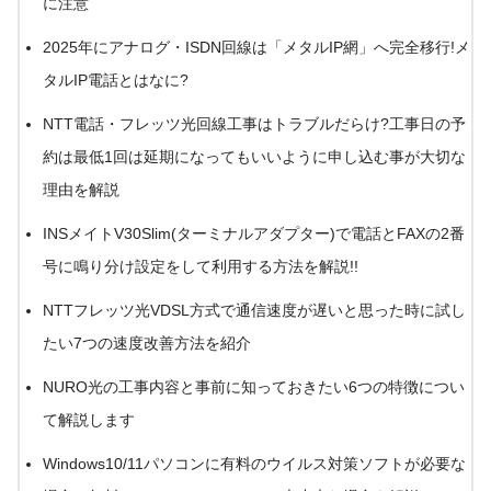
に注意
2025年にアナログ・ISDN回線は「メタルIP網」へ完全移行!メ
タルIP電話とはなに?
NTT電話・フレッツ光回線工事はトラブルだらけ?工事日の予
約は最低1回は延期になってもいいように申し込む事が大切な
理由を解説
INSメイトV30Slim(ターミナルアダプター)で電話とFAXの2番
号に鳴り分け設定をして利用する方法を解説!!
NTTフレッツ光VDSL方式で通信速度が遅いと思った時に試し
たい7つの速度改善方法を紹介
NURO光の工事内容と事前に知っておきたい6つの特徴につい
て解説します
Windows10/11パソコンに有料のウイルス対策ソフトが必要な