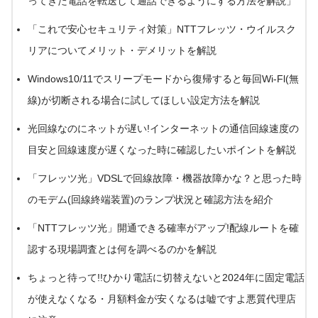
ってきた電話を転送して通話できるようにする方法を解説
」
「これで安心セキュリティ対策」NTTフレッツ・ウイルスク
リアについてメリット・デメリットを解説
Windows10/11でスリープモードから復帰すると毎回Wi-Fl(無
線)が切断される場合に試してほしい設定方法を解説
光回線なのにネットが遅い!インターネットの通信回線速度の
目安と回線速度が遅くなった時に確認したいポイントを解説
「フレッツ光」VDSLで回線故障・機器故障かな？と思った時
のモデム(回線終端装置)のランプ状況と確認方法を紹介
「NTTフレッツ光」開通できる確率がアップ!配線ルートを確
認する現場調査とは何を調べるのかを解説
ちょっと待って!!ひかり電話に切替えないと2024年に固定電話
が使えなくなる・月額料金が安くなるは嘘ですよ悪質代理店