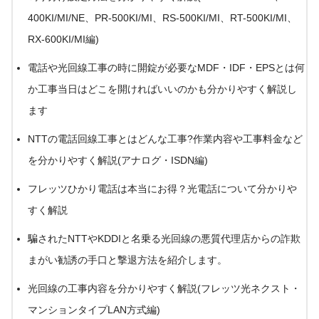
400KI/MI/NE、PR-500KI/MI、RS-500KI/MI、RT-500KI/MI、
RX-600KI/MI編)
電話や光回線工事の時に開錠が必要なMDF・IDF・EPSとは何
か工事当日はどこを開ければいいのかも分かりやすく解説し
ます
NTTの電話回線工事とはどんな工事?作業内容や工事料金など
を分かりやすく解説(アナログ・ISDN編)
フレッツひかり電話は本当にお得？光電話について分かりや
すく解説
騙されたNTTやKDDIと名乗る光回線の悪質代理店からの詐欺
まがい勧誘の手口と撃退方法を紹介します。
光回線の工事内容を分かりやすく解説(フレッツ光ネクスト・
マンションタイプLAN方式編)