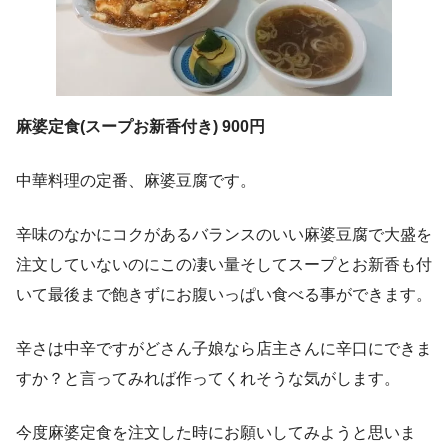
麻婆定食(スープお新香付き) 900円
中華料理の定番、麻婆豆腐です。
辛味のなかにコクがあるバランスのいい麻婆豆腐で大盛を
注文していないのにこの凄い量そしてスープとお新香も付
いて最後まで飽きずにお腹いっぱい食べる事ができます。
辛さは中辛ですがどさん子娘なら店主さんに辛口にできま
すか？と言ってみれば作ってくれそうな気がします。
今度麻婆定食を注文した時にお願いしてみようと思いま