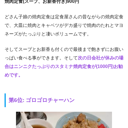
焼肉定食(スープ、お新香付き)900円
どさん子娘の焼肉定食は定食屋さんの昔ながらの焼肉定食
で、大皿に焼肉とキャベツがデカ盛りで焼肉のたれとマヨ
ネーズがたっぷりと凄いボリュームです。
そしてスープとお新香も付くので最後まで飽きずにお腹い
っぱい食べる事ができます。そして
次の日会社が休みの場
合はニンニクたっぷりのスタミナ焼肉定食が(1000円)お勧
めです。
第6位: ゴロゴロチャーハン