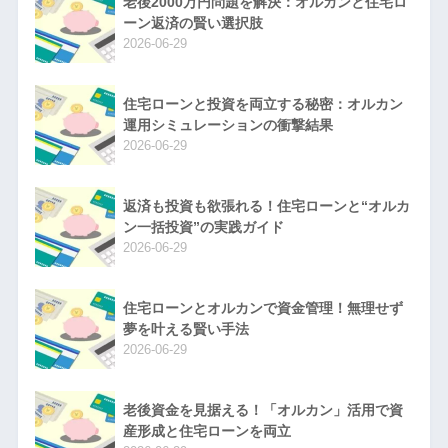
老後2000万円問題を解決：オルカンと住宅ロ
ーン返済の賢い選択肢
2026-06-29
住宅ローンと投資を両立する秘密：オルカン
運用シミュレーションの衝撃結果
2026-06-29
返済も投資も欲張れる！住宅ローンと“オルカ
ン一括投資”の実践ガイド
2026-06-29
住宅ローンとオルカンで資金管理！無理せず
夢を叶える賢い手法
2026-06-29
老後資金を見据える！「オルカン」活用で資
産形成と住宅ローンを両立