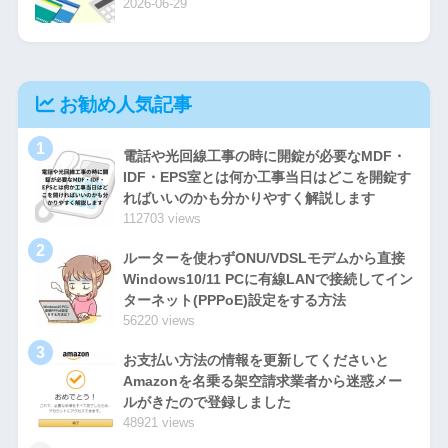
2026-06-29
お勧め人気記事
1
電話や光回線工事の時に開錠が必要なMDF・
IDF・EPS室とは何か工事当日はどこを開錠す
ればいいのかも分かりやすく解説します
112703 views
2
ルーターを使わずONU/VDSLモデムから直接
Windows10/11 PCに有線LANで接続してイン
ターネット(PPPoE)設定をする方法
56220 views
3
お支払い方法の情報を更新してくださいと
Amazonを名乗る架空請求業者から迷惑メー
ルがきたので登録しました
48921 views