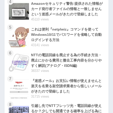
4
Amazonセキュリティ警告:提供された情報が
カード発行者ファイルの情報と一致しません
という迷惑メールがきたので登録しました
45110 views
5
これは便利『netplwiz』コマンドを使って
Windows10/11でパスワードを省略して自動
ログインする方法
43141 views
6
NTTの電話回線を廃止する為の手続き方法・
廃止にかかる費用と撤去工事内容を分かりや
すく解説(アナログ・ISDN編)
38337 views
7
『迷惑メール』お支払い情報が使えませんと
楽天を名乗る架空請求業者から怪しいメール
がきたので登録しました
31715 views
8
引越し先でNTTフレッツ光・電話回線が使え
るか？少しでも開通できる確率を上げる為に