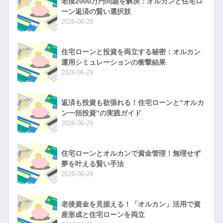
老後2000万円問題を解決：オルカンと住宅ロ
ーン返済の賢い選択肢
2026-06-29
住宅ローンと投資を両立する秘密：オルカン
運用シミュレーションの衝撃結果
2026-06-29
返済も投資も欲張れる！住宅ローンと“オルカ
ン一括投資”の実践ガイド
2026-06-29
住宅ローンとオルカンで資金管理！無理せず
夢を叶える賢い手法
2026-06-29
老後資金を見据える！「オルカン」活用で資
産形成と住宅ローンを両立