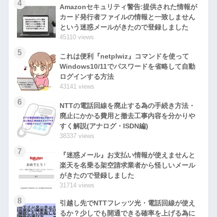
4
Amazonセキュリティ警告:提供された情報が
カード発行者ファイルの情報と一致しません
という迷惑メールがきたので登録しました
45110 views
5
これは便利『netplwiz』コマンドを使って
Windows10/11でパスワードを省略して自動
ログインする方法
43141 views
6
NTTの電話回線を廃止する為の手続き方法・
廃止にかかる費用と撤去工事内容を分かりや
すく解説(アナログ・ISDN編)
38337 views
7
『迷惑メール』お支払い情報が使えませんと
楽天を名乗る架空請求業者から怪しいメール
がきたので登録しました
31714 views
8
引越し先でNTTフレッツ光・電話回線が使え
るか？少しでも開通できる確率を上げる為に