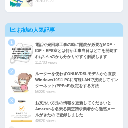
2026-06-29
お勧め人気記事
1
電話や光回線工事の時に開錠が必要なMDF・
IDF・EPS室とは何か工事当日はどこを開錠す
ればいいのかも分かりやすく解説します
112703 views
2
ルーターを使わずONU/VDSLモデムから直接
Windows10/11 PCに有線LANで接続してイン
ターネット(PPPoE)設定をする方法
56220 views
3
お支払い方法の情報を更新してくださいと
Amazonを名乗る架空請求業者から迷惑メー
ルがきたので登録しました
48920 views