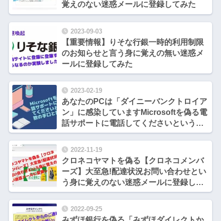
覚えのない迷惑メールに登録してみた
2023-09-03
【重要情報】りそな行銀一時的利用制限
のお知らせと言う身に覚えの無い迷惑メ
ールに登録してみた
2023-02-19
あなたのPCは「ダイニーバンクトロイア
ン」に感染していますMicrosoftを偽る電
話サポートに電話してくださいという詐
欺の手口と対処法
2022-11-19
クロネコヤマトを偽る【クロネコメンバ
ーズ】大至急!配達状況お問い合わせとい
う身に覚えのない迷惑メールに登録しま
した
2022-09-25
みずほ銀行を偽る「みずほダイレクトか