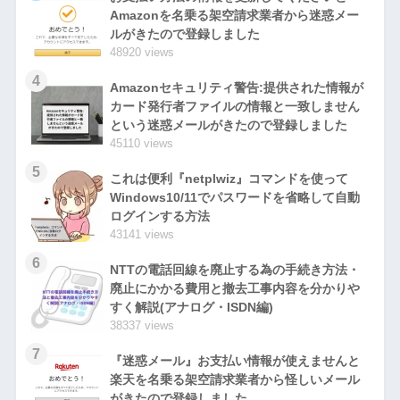
Amazonを名乗る架空請求業者から迷惑メー
ルがきたので登録しました
48920 views
4
Amazonセキュリティ警告:提供された情報が
カード発行者ファイルの情報と一致しません
という迷惑メールがきたので登録しました
45110 views
5
これは便利『netplwiz』コマンドを使って
Windows10/11でパスワードを省略して自動
ログインする方法
43141 views
6
NTTの電話回線を廃止する為の手続き方法・
廃止にかかる費用と撤去工事内容を分かりや
すく解説(アナログ・ISDN編)
38337 views
7
『迷惑メール』お支払い情報が使えませんと
楽天を名乗る架空請求業者から怪しいメール
がきたので登録しました