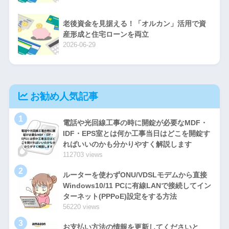
老後資金を見据える！「オルカン」活用で資
産形成と住宅ローンを両立
2026-06-29
お勧め人気記事
1
電話や光回線工事の時に開錠が必要なMDF・
IDF・EPS室とは何か工事当日はどこを開錠す
ればいいのかも分かりやすく解説します
112703 views
2
ルーターを使わずONU/VDSLモデムから直接
Windows10/11 PCに有線LANで接続してイン
ターネット(PPPoE)設定をする方法
56220 views
3
お支払い方法の情報を更新してくださいと