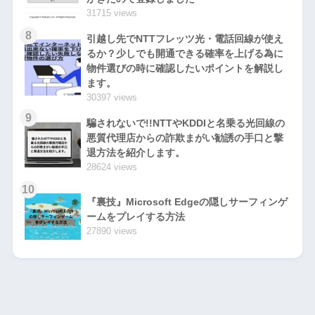
31715 views
8
引越し先でNTTフレッツ光・電話回線が使え
るか？少しでも開通できる確率を上げる為に
物件選びの時に確認したいポイントを解説し
ます。
30397 views
9
騙されないで!!NTTやKDDIと名乗る光回線の
悪質代理店からの詐欺まがい勧誘の手口と撃
退方法を紹介します。
28624 views
10
『裏技』Microsoft Edgeの隠しサーフィンゲ
ームをプレイする方法
27890 views