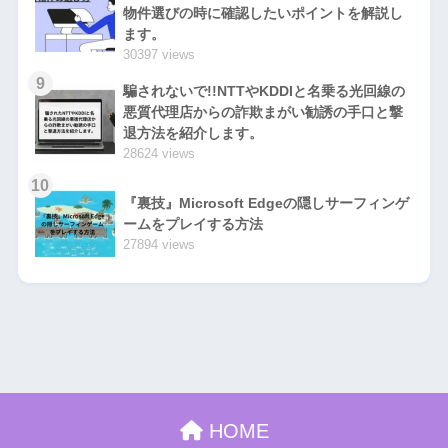
物件選びの時に確認したいポイントを解説し
ます。
30397 views
9
騙されないで!!NTTやKDDIと名乗る光回線の
悪質代理店からの詐欺まがい勧誘の手口と撃
退方法を紹介します。
28624 views
10
『裏技』Microsoft Edgeの隠しサーフィンゲ
ームをプレイする方法
27894 views
HOME