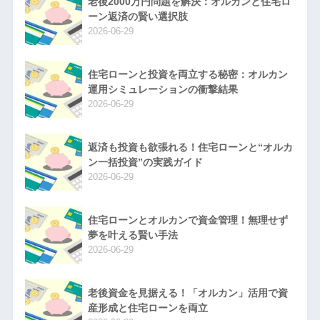
老後2000万円問題を解決：オルカンと住宅ロ
ーン返済の賢い選択肢
2026-06-29
住宅ローンと投資を両立する秘密：オルカン
運用シミュレーションの衝撃結果
2026-06-29
返済も投資も欲張れる！住宅ローンと“オルカ
ン一括投資”の実践ガイド
2026-06-29
住宅ローンとオルカンで資金管理！無理せず
夢を叶える賢い手法
2026-06-29
老後資金を見据える！「オルカン」活用で資
産形成と住宅ローンを両立