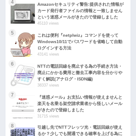
4
Amazonセキュリティ警告:提供された情報が
カード発行者ファイルの情報と一致しません
という迷惑メールがきたので登録しました
45110 views
5
これは便利『netplwiz』コマンドを使って
Windows10/11でパスワードを省略して自動
ログインする方法
43141 views
6
NTTの電話回線を廃止する為の手続き方法・
廃止にかかる費用と撤去工事内容を分かりや
すく解説(アナログ・ISDN編)
38337 views
7
『迷惑メール』お支払い情報が使えませんと
楽天を名乗る架空請求業者から怪しいメール
がきたので登録しました
31715 views
8
引越し先でNTTフレッツ光・電話回線が使え
るか？少しでも開通できる確率を上げる為に