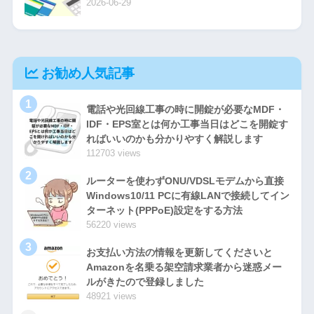
2026-06-29
お勧め人気記事
1
電話や光回線工事の時に開錠が必要なMDF・
IDF・EPS室とは何か工事当日はどこを開錠す
ればいいのかも分かりやすく解説します
112703 views
2
ルーターを使わずONU/VDSLモデムから直接
Windows10/11 PCに有線LANで接続してイン
ターネット(PPPoE)設定をする方法
56220 views
3
お支払い方法の情報を更新してくださいと
Amazonを名乗る架空請求業者から迷惑メー
ルがきたので登録しました
48921 views