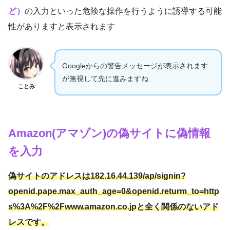
ど）
の入力といった危険な操作を行うように誘導する可能
性がありますと表示されます
Googleからの警告メッセージが表示されます
が無視して先に進みますね
ことみ
Amazon(アマゾン)の偽サイトに偽情報
を入力
偽サイトのアドレスは182.16.44.139/ap/signin?
openid.pape.max_auth_age=0&openid.returm_to=http
s%3A%2F%2Fwww.amazon.co.jpと全く関係のないアド
レスです。