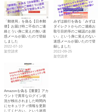
「郵便局」を偽る【日本郵
みずほ銀行を偽る「みずほ
便】お届け時ご不在のご連
ダイレクトからのご連絡お
絡とうい身に覚えの無い迷
取引目的等のご確認のお願
惑メールが届いたので登録
い」という身に覚えのない
しました
迷惑メールが届いたので登
2022-07-10
録しました
架空請求
2022-09-25
架空請求
Amazonを偽る【重要】アカ
ウントで異常なログイン状
況が検出されました時間内
にセキュリティ情報を更新
してください。という迷惑