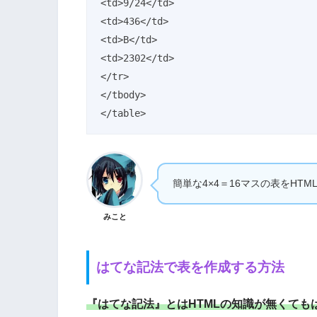
<td>9/24</td>

<td>436</td>

<td>B</td>

<td>2302</td>

</tr>

</tbody>

</table> 
簡単な4×4＝16マスの表をH
みこと
はてな記法で表を作成する方法
『はてな記法』とはHTMLの知識が無くて