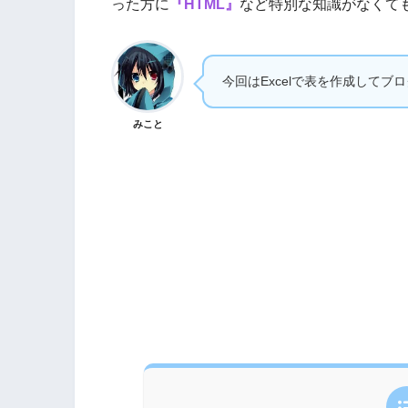
った方に
『HTML』
など特別な知識がなくて
今回はExcelで表を作成して
みこと