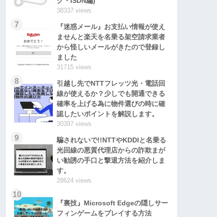
グ・ISDN編)
38337 views
7
『迷惑メール』お支払い情報が使え
ませんと楽天を名乗る架空請求業者
から怪しいメールがきたので登録し
ました
31715 views
8
引越し先でNTTフレッツ光・電話回
線が使えるか？少しでも開通できる
確率を上げる為に物件選びの時に確
認したいポイントを解説します。
30397 views
9
騙されないで!!NTTやKDDIと名乗る
光回線の悪質代理店からの詐欺まが
い勧誘の手口と撃退方法を紹介しま
す。
28624 views
10
『裏技』Microsoft Edgeの隠しサー
フィンゲームをプレイする方法