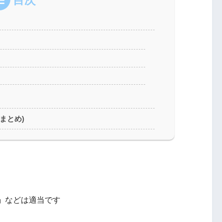
目次
まとめ)
』
などは適当です