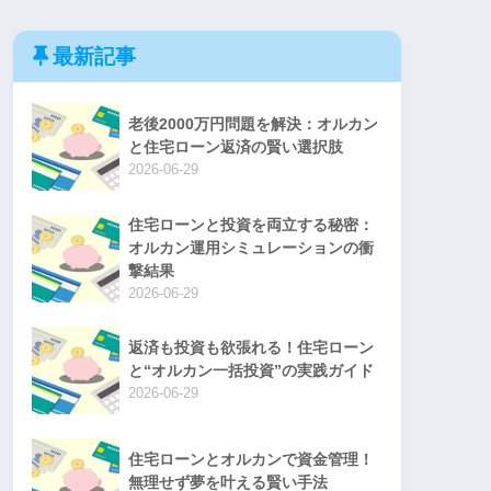
最新記事
老後2000万円問題を解決：オルカン
と住宅ローン返済の賢い選択肢
2026-06-29
住宅ローンと投資を両立する秘密：
オルカン運用シミュレーションの衝
撃結果
2026-06-29
返済も投資も欲張れる！住宅ローン
と“オルカン一括投資”の実践ガイド
2026-06-29
住宅ローンとオルカンで資金管理！
無理せず夢を叶える賢い手法