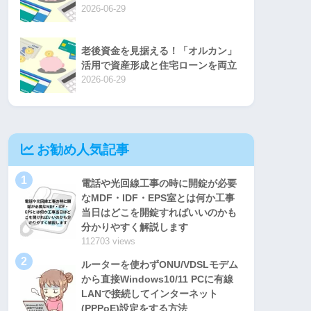
2026-06-29
老後資金を見据える！「オルカン」
活用で資産形成と住宅ローンを両立
2026-06-29
お勧め人気記事
1
電話や光回線工事の時に開錠が必要
なMDF・IDF・EPS室とは何か工事
当日はどこを開錠すればいいのかも
分かりやすく解説します
112703 views
2
ルーターを使わずONU/VDSLモデム
から直接Windows10/11 PCに有線
LANで接続してインターネット
(PPPoE)設定をする方法