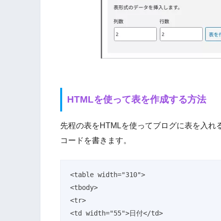
HTMLを使って表を作成する方法
先程の表をHTMLを使ってブログに表を入れ
コードを書きます。
<table width="310">

<tbody>

<tr>

<td width="55">日付</td>
