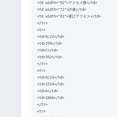
<td width="92">アクセス数</td>

<td width="72">評価</td>

<td width="91">累計アクセス</td>

</tr>

<tr>

<td>9/22</td>

<td>299</td>

<td>C</td>

<td>352</td>

</tr>

<tr>

<td>9/23</td>

<td>1514</td>

<td>A</td>

<td>1866</td>

</tr>

<tr>
