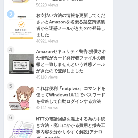
56220 views
3
お支払い方法の情報を更新してくだ
さいとAmazonを名乗る架空請求業
者から迷惑メールがきたので登録し
ました
48921 views
4
Amazonセキュリティ警告:提供され
た情報がカード発行者ファイルの情
報と一致しませんという迷惑メール
がきたので登録しました
45110 views
5
これは便利『netplwiz』コマンドを
使ってWindows10/11でパスワード
を省略して自動ログインする方法
43141 views
6
NTTの電話回線を廃止する為の手続
き方法・廃止にかかる費用と撤去工
事内容を分かりやすく解説(アナロ