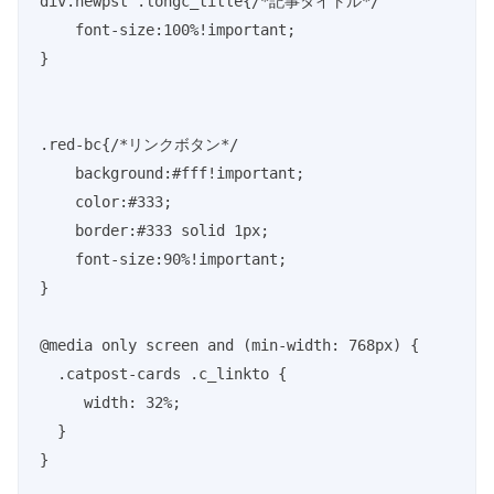
div.newpst .longc_title{/*記事タイトル*/

    font-size:100%!important;

}

.red-bc{/*リンクボタン*/

    background:#fff!important;

    color:#333;

    border:#333 solid 1px;

    font-size:90%!important;

}

@media only screen and (min-width: 768px) {

  .catpost-cards .c_linkto {

     width: 32%;

  }

}
