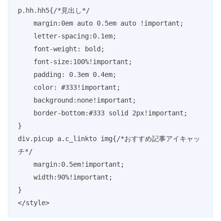
p.hh.hh5{/*見出し*/

    margin:0em auto 0.5em auto !important;

    letter-spacing:0.1em;

    font-weight: bold;

    font-size:100%!important;

    padding: 0.3em 0.4em;

    color: #333!important;

    background:none!important;

    border-bottom:#333 solid 2px!important;

}

div.picup a.c_linkto img{/*おすすめ記事アイキャッ
チ*/

    margin:0.5em!important;

    width:90%!important;

}

</style>