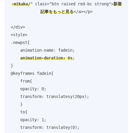
-mikaka/
" class="btn raised red-bc strong">
新着
記事をもっと見る
</div>

<style>

.newpst{

    animation-name: fadein;

animation-duration: 6s
;

}

@keyframes fadein{

    from{

    opacity: 0;

    transform: translatesy(20px);

    }

    to{

    opacity: 1;

    transform: translatey(0);
