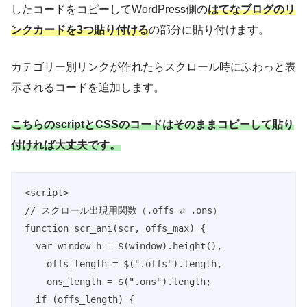
したコードをコピーしてWordPress側の
はてなブログのリ
ンクカードを3つ貼り付ける
の部分に貼り付けます。
カテゴリー別リンクが作れたらスクロール時にふわっと表
示されるコードを追加します。
こちらのscriptとCSSのコードはそのままコピーして貼り
付ければ大丈夫です。
<script>

// スクロール出現用関数（.offs ⇄ .ons）

function scr_ani(scr, offs_max) {

  var window_h = $(window).height(),

    offs_length = $(".offs").length,

    ons_length = $(".ons").length;

  if (offs_length) {
