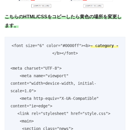
こちらのHTML/CSSをコピーしたら黄色の場所を変更し
ます。
<font size="6" color="#0000ff"><b>
- category -
</b></font>
<meta charset="UTF-8">

    <meta name="viewport" 
content="width=device-width, initial-
scale=1.0">

    <meta http-equiv="X-UA-Compatible" 
content="ie=edge">

   <link rel="stylesheet" href="style.css">

    <main>

     <section class="news">
