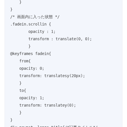
    }

}

/* 画面内に入った状態 */

.fadein.scrollin {

	opacity : 1;

	transform : translate(0, 0);

	}

@keyframes fadein{

    from{

    opacity: 0;

    transform: translatesy(20px);

    }

    to{

    opacity: 1;

    transform: translatey(0);

    }

}
