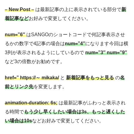
– New Post –
は最新記事の上に表示されている部分で
新
着記事など
お好みで変更してください。
num=”6″
はSANGOのショートコードで何記事表示させ
るかの数字で4記事の場合は
num=”4″
になります今回は横
3列が表示されるようにしているので
num=”3″
num=”9″
など3の倍数がお勧めです。
href=”
https://～
mikaka/
と
新着記事をもっと見る
の
名
前とリンク先
を変更します。
animation-duration: 6s;
は最新記事がふわっと表示され
る時間で
もう少し早くしたい場合は3s、もっと遅くした
い場合は10s
などお好みで変更してください。