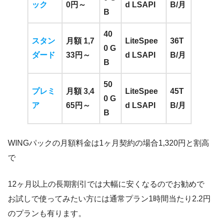
ック
0円～
d LSAPI
B/月
B
40
スタン
月額 1,7
LiteSpee
36T
0
G
ダード
33円～
d LSAPI
B/月
B
50
プレミ
月額 3,4
LiteSpee
45T
0
G
ア
65円～
d LSAPI
B/月
B
WINGパックの月額料金は1ヶ月契約の場合1,320円と割高
で
12ヶ月以上の長期割引では大幅に安くなるのでお勧めで
お試しで使ってみたい方には通常プラン1時間当たり2.2円
のプランも有ります。