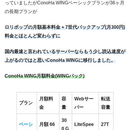
っていましたがConoHa WINGベーシックプランが36ヶ月
の長期プランが
ロリポップの月額基本料金 + 7世代バックアップ(月300円)
料金とほとんど変わらずに
国内最速と言われているサーバーならもう少し読込速度が
上がるのではと思いConoHa WINGに移行しました。
ConoHa WING月額料金(WINGパック)
月額料
容
Webサー
転送
プラン
金
量
バー
容量
30
ベーシ
月額 66
LiteSpee
27T
0
G