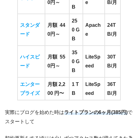
0円～
e
B/月
B
25
スタンダ
月額
44
Apach
24T
0 G
ード
0円～
e
B/月
B
35
ハイスピ
月額
55
LiteSp
30T
0 G
ード
0円～
eed
B/月
B
エンター
月額 2,2
1 T
LiteSp
36T
プライズ
00 円〜
B
eed
B/月
実際にブログを始めた時は
ライトプランの6ヶ月(385円)
で
スタートして