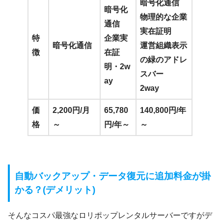
暗号化通信
暗号化
物理的な企業
通信
実在証明
特
企業実
暗号化通信
運営組織表示
徴
在証
の緑のアドレ
明・2w
スバー
ay
2way
価
2,200円/月
65,780
140,800円/年
格
～
円/年～
～
自動バックアップ・データ復元に追加料金が掛
かる？(デメリット)
そんなコスパ最強なロリポップレンタルサーバーですがデ