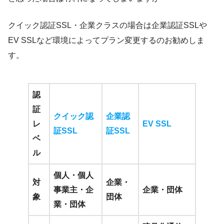
クイック認証SSL・企業クラスの場合は企業認証SSLや
EV SSLなど環境によってプラン変更するのお勧めしま
す。
認
証
クイック認
企業認
レ
EV SSL
証SSL
証SSL
ベ
ル
個人・個人
対
企業・
事業主・企
企業・団体
象
団体
業・団体