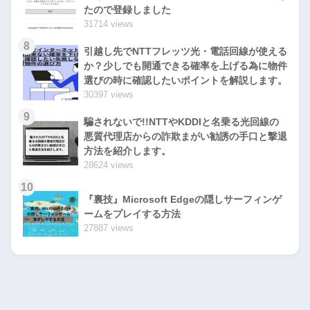
たので登録しました
31714 views
8
引越し先でNTTフレッツ光・電話回線が使える
か？少しでも開通できる確率を上げる為に物件
選びの時に確認したいポイントを解説します。
30397 views
9
騙されないで!!NTTやKDDIと名乗る光回線の
悪質代理店からの詐欺まがい勧誘の手口と撃退
方法を紹介します。
28624 views
10
『裏技』Microsoft Edgeの隠しサーフィンゲ
ームをプレイする方法
27887 views