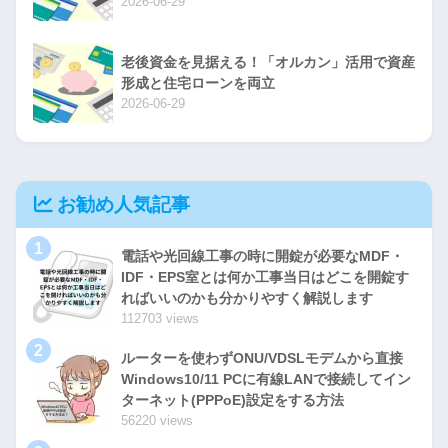
2026-06-29
老後資金を見据える！「オルカン」活用で資産
形成と住宅ローンを両立
2026-06-29
お勧め人気記事
1
電話や光回線工事の時に開錠が必要なMDF・
IDF・EPS室とは何か工事当日はどこを開錠す
ればいいのかも分かりやすく解説します
112703 views
2
ルーターを使わずONU/VDSLモデムから直接
Windows10/11 PCに有線LANで接続してイン
ターネット(PPPoE)設定をする方法
56220 views