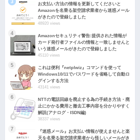
3
お支払い方法の情報を更新してくださいと
Amazonを名乗る架空請求業者から迷惑メール
がきたので登録しました
48920 views
4
Amazonセキュリティ警告:提供された情報が
カード発行者ファイルの情報と一致しませんと
いう迷惑メールがきたので登録しました
45110 views
5
これは便利『netplwiz』コマンドを使って
Windows10/11でパスワードを省略して自動ロ
グインする方法
43141 views
6
NTTの電話回線を廃止する為の手続き方法・廃
止にかかる費用と撤去工事内容を分かりやすく
解説(アナログ・ISDN編)
38337 views
7
『迷惑メール』お支払い情報が使えませんと楽
天を名乗る架空請求業者から怪しいメールがき