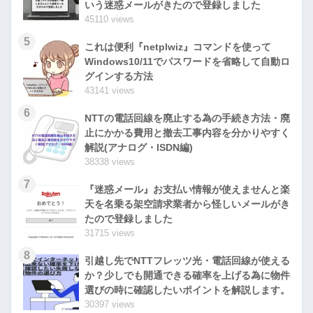
いう迷惑メールがきたので登録しました
45110 views
5
これは便利『netplwiz』コマンドを使って
Windows10/11でパスワードを省略して自動ロ
グインする方法
43141 views
6
NTTの電話回線を廃止する為の手続き方法・廃
止にかかる費用と撤去工事内容を分かりやすく
解説(アナログ・ISDN編)
38338 views
7
『迷惑メール』お支払い情報が使えませんと楽
天を名乗る架空請求業者から怪しいメールがき
たので登録しました
31715 views
8
引越し先でNTTフレッツ光・電話回線が使える
か？少しでも開通できる確率を上げる為に物件
選びの時に確認したいポイントを解説します。
30397 views