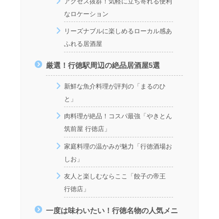
アクセス抜群！気軽に立ち寄れる便利
なロケーション
リーズナブルに楽しめるローカル感あ
ふれる居酒屋
厳選！行徳駅周辺の絶品居酒屋5選
新鮮な魚介料理が評判の「まるのひ
と」
肉料理が絶品！コスパ最強「やきとん
筑前屋 行徳店」
家庭料理の温かみが魅力「行徳酒場お
しお」
友人と楽しむならここ「餃子の帝王
行徳店」
一度は味わいたい！行徳名物の人気メニ