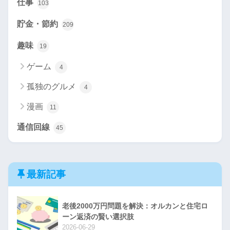
仕事
103
貯金・節約
209
趣味
19
ゲーム
4
孤独のグルメ
4
漫画
11
通信回線
45
最新記事
老後2000万円問題を解決：オルカンと住宅ロ
ーン返済の賢い選択肢
2026-06-29