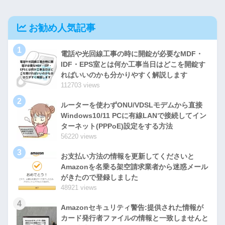
お勧め人気記事
1
電話や光回線工事の時に開錠が必要なMDF・
IDF・EPS室とは何か工事当日はどこを開錠す
ればいいのかも分かりやすく解説します
112703 views
2
ルーターを使わずONU/VDSLモデムから直接
Windows10/11 PCに有線LANで接続してイン
ターネット(PPPoE)設定をする方法
56220 views
3
お支払い方法の情報を更新してくださいと
Amazonを名乗る架空請求業者から迷惑メール
がきたので登録しました
48921 views
4
Amazonセキュリティ警告:提供された情報が
カード発行者ファイルの情報と一致しませんと