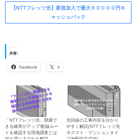
【NTTフレッツ光】新規加入で最大６００００円キ
ャッシュバック
共有:
Facebook
X
「NTTフレッツ光」開通で
光回線の工事内容を分かり
きる確率がアップ!配線ルー
やすく解説(NTTフレッツ光
トを確認する現地調査とは
ネクスト・マンションタイ
何を調べるのかを解説
プ光配線方式編)