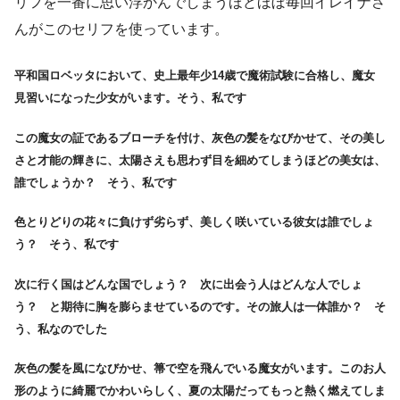
リフを一番に思い浮かんでしまうほどほぼ毎回イレイナさ
んがこのセリフを使っています。
平和国ロベッタにおいて、史上最年少14歳で魔術試験に合格し、魔女
見習いになった少女がいます。そう、私です
この魔女の証であるブローチを付け、灰色の髪をなびかせて、その美し
さと才能の輝きに、太陽さえも思わず目を細めてしまうほどの美女は、
誰でしょうか？ そう、私です
色とりどりの花々に負けず劣らず、美しく咲いている彼女は誰でしょ
う？ そう、私です
次に行く国はどんな国でしょう？ 次に出会う人はどんな人でしょ
う？ と期待に胸を膨らませているのです。その旅人は一体誰か？ そ
う、私なのでした
灰色の髪を風になびかせ、箒で空を飛んでいる魔女がいます。このお人
形のように綺麗でかわいらしく、夏の太陽だってもっと熱く燃えてしま