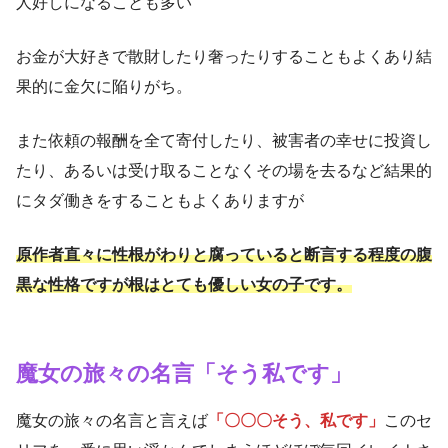
人好しになることも多い
お金が大好きで散財したり奢ったりすることもよくあり結
果的に金欠に陥りがち。
また依頼の報酬を全て寄付したり、被害者の幸せに投資し
たり、あるいは受け取ることなくその場を去るなど結果的
にタダ働きをすることもよくありますが
原作者直々に性根がわりと腐っていると断言する程度の腹
黒な性格ですが根はとても優しい女の子です。
魔女の旅々の名言「そう私です」
魔女の旅々の名言と言えば
「〇〇〇そう、私です」
このセ