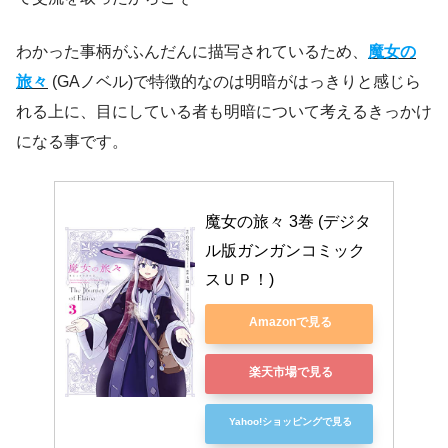
わかった事柄がふんだんに描写されているため、
魔女の
旅々
(GAノベル)で特徴的なのは明暗がはっきりと感じら
れる上に、目にしている者も明暗について考えるきっかけ
になる事です。
魔女の旅々 3巻 (デジタ
ル版ガンガンコミック
スＵＰ！)
Amazonで見る
楽天市場で見る
Yahoo!ショッピングで見る