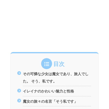
目次
その可憐な少女は魔女であり、旅人でし
た。 そう、私です。
イレイナのかわいい魅力と性格
魔女の旅々の名言「そう私です」