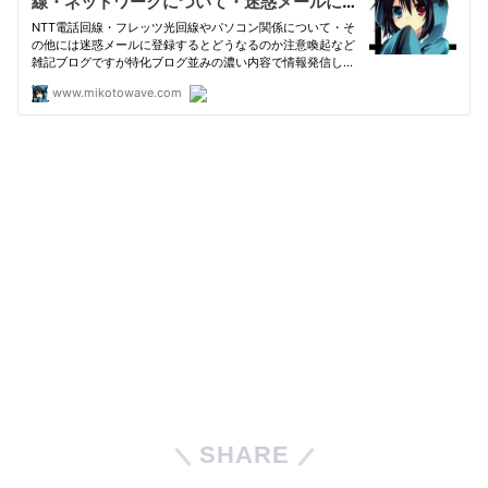
SHARE