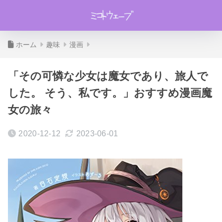
ホーム
趣味
漫画
「その可憐な少女は魔女であり、旅人で
した。 そう、私です。」おすすめ漫画魔
女の旅々
2020-12-12
2023-06-01