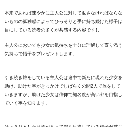
本来であれば速やかに主人公に対して返さなければならな
いものの孤独感によってひっそりと手に持ち続けた様子は
目にしている読者の多くが共感する内容ですし
主人公においても少女の気持ちを十分に理解して寄り添う
気持ちで帽子をプレゼントします。
引き続き旅をしている主人公は途中で新たに現れた少女を
助け、助けた事がきっかけでしばらくの間2人で旅をして
いきますが、助けた少女は信仰で知名度が高い都を目指し
ていく事を知ります。
はっきりとした目的があって都を目指している様子が感じ