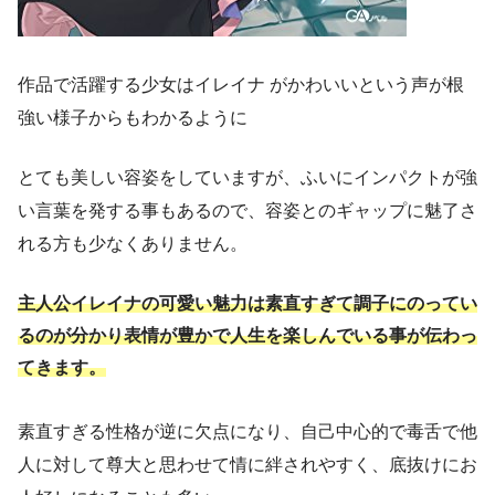
作品で活躍する少女はイレイナ がかわいいという声が根
強い様子からもわかるように
とても美しい容姿をしていますが、ふいにインパクトが強
い言葉を発する事もあるので、容姿とのギャップに魅了さ
れる方も少なくありません。
主人公イレイナの可愛い魅力は素直すぎて調子にのってい
るのが分かり表情が豊かで人生を楽しんでいる事が伝わっ
てきます。
素直すぎる性格が逆に欠点になり、自己中心的で毒舌で他
人に対して尊大と思わせて情に絆されやすく、底抜けにお