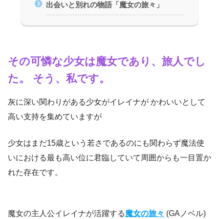
出会いと別れの物語「魔女の旅々」
その可憐な少女は魔女であり、旅人でし
た。 そう、私です。
灰に深い関わりがある少女がイレイナが かわいいとして
高い支持を集めていますが
少女はまだ15歳という若さであるのにも関わらず魔法使
いにおける最も高い位に君臨していて周囲からも一目置か
れた存在です。
魔女の主人公イレイナが活躍する
魔女の旅々
(GAノベル)