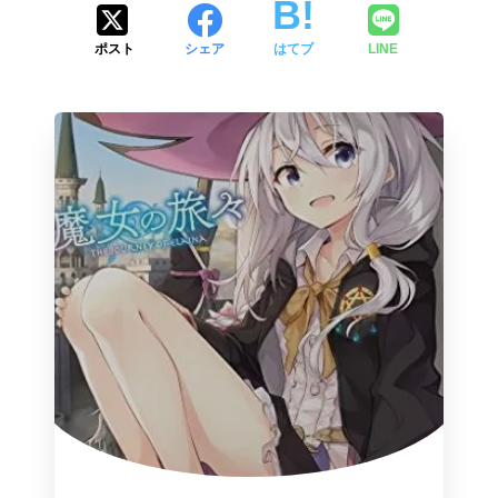
ポスト
シェア
はてブ
LINE