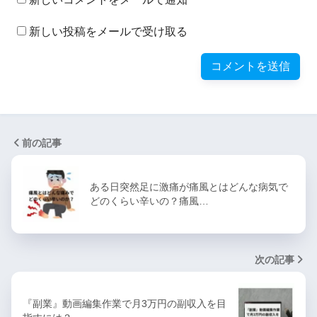
新しい投稿をメールで受け取る
前の記事
ある日突然足に激痛が痛風とはどんな病気で
どのくらい辛いの？痛風…
次の記事
『副業』動画編集作業で月3万円の副収入を目