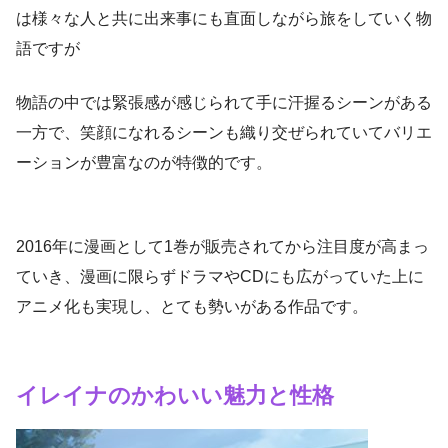
は様々な人と共に出来事にも直面しながら旅をしていく物
語ですが
物語の中では緊張感が感じられて手に汗握るシーンがある
一方で、笑顔になれるシーンも織り交ぜられていてバリエ
ーションが豊富なのが特徴的です。
2016年に漫画として1巻が販売されてから注目度が高まっ
ていき、漫画に限らずドラマやCDにも広がっていた上に
アニメ化も実現し、とても勢いがある作品です。
イレイナのかわいい魅力と性格