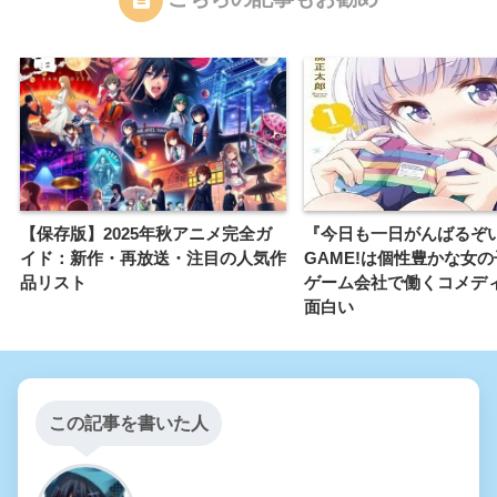
【保存版】2025年秋アニメ完全ガ
『今日も一日がんばるぞい
イド：新作・再放送・注目の人気作
GAME!は個性豊かな女
品リスト
ゲーム会社で働くコメデ
面白い
この記事を書いた人