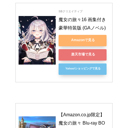
SBクリエイティブ
魔女の旅々16 画集付き
豪華特装版 (GAノベル)
Amazonで見る
楽天市場で見る
Yahoo!ショッピングで見る
【Amazon.co.jp限定】
魔女の旅々 Blu-ray BO