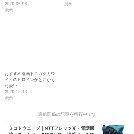
2020-06-06
漫画
漫画
おすすめ漫画トニカクカワ
イイのヒロインがとにかく
可愛い
2020-12-13
漫画
通信関係の記事を移行中です