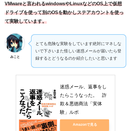
VMwareと言われるwindowsやLinuxなどのOS上で仮想
ドライブを使って別のOSを動かしステアカウントを使っ
て実験しています。
とても危険な実験をしています絶対にマネしな
いで下さいまた怪しい迷惑メールが届いたら登
みこと
録するとどうなるのか紹介したいと思います
迷惑メール、返事をし
たらこうなった。　詐
欺＆悪徳商法「実体
験」ルポ
Amazonで見る