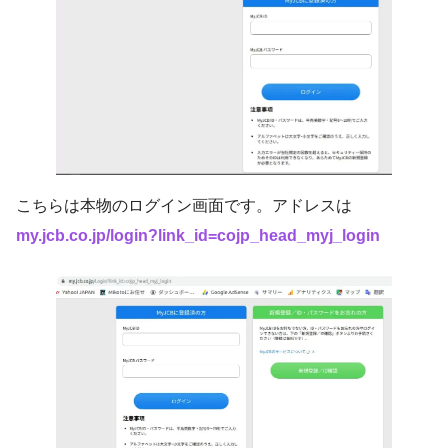
こちらは本物のログイン画面です。アドレスは
my.jcb.co.jp/login?link_id=cojp_head_myj_login