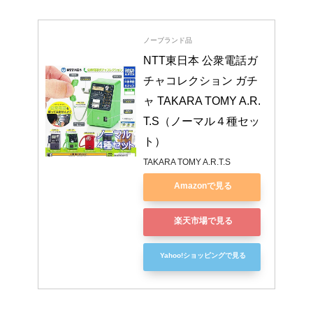
ノーブランド品
NTT東日本 公衆電話ガ
チャコレクション ガチ
ャ TAKARA TOMY A.R.
T.S（ノーマル４種セッ
ト）
TAKARA TOMY A.R.T.S
Amazonで見る
楽天市場で見る
Yahoo!ショッピングで見る