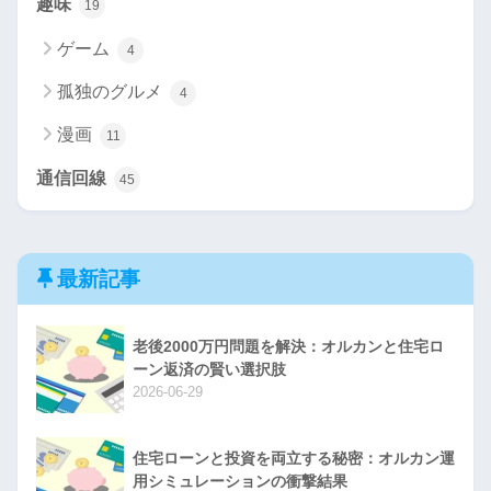
趣味
19
ゲーム
4
孤独のグルメ
4
漫画
11
通信回線
45
最新記事
老後2000万円問題を解決：オルカンと住宅ロ
ーン返済の賢い選択肢
2026-06-29
住宅ローンと投資を両立する秘密：オルカン運
用シミュレーションの衝撃結果