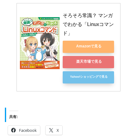
そろそろ常識？ マンガ
でわかる「Linuxコマン
ド」
Amazonで見る
楽天市場で見る
Yahoo!ショッピングで見る
共有:
Facebook
X