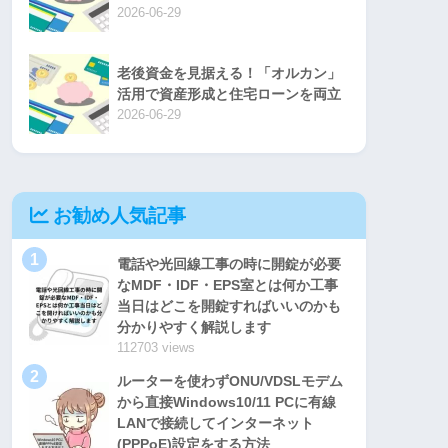
2026-06-29
老後資金を見据える！「オルカン」
活用で資産形成と住宅ローンを両立
2026-06-29
お勧め人気記事
1
電話や光回線工事の時に開錠が必要
なMDF・IDF・EPS室とは何か工事
当日はどこを開錠すればいいのかも
分かりやすく解説します
112703 views
2
ルーターを使わずONU/VDSLモデム
から直接Windows10/11 PCに有線
LANで接続してインターネット
(PPPoE)設定をする方法