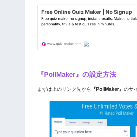
『PollMaker』の設定方法
まずは上のリンク先から
『PollMaker』
のサ