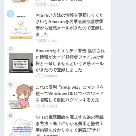
56220 views
3
お支払い方法の情報を更新してくだ
さいとAmazonを名乗る架空請求業
者から迷惑メールがきたので登録し
ました
48920 views
4
Amazonセキュリティ警告:提供され
た情報がカード発行者ファイルの情
報と一致しませんという迷惑メール
がきたので登録しました
45110 views
5
これは便利『netplwiz』コマンドを
使ってWindows10/11でパスワード
を省略して自動ログインする方法
43141 views
6
NTTの電話回線を廃止する為の手続
き方法・廃止にかかる費用と撤去工
事内容を分かりやすく解説(アナロ