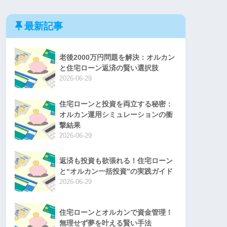
最新記事
老後2000万円問題を解決：オルカン
と住宅ローン返済の賢い選択肢
2026-06-29
住宅ローンと投資を両立する秘密：
オルカン運用シミュレーションの衝
撃結果
2026-06-29
返済も投資も欲張れる！住宅ローン
と“オルカン一括投資”の実践ガイド
2026-06-29
住宅ローンとオルカンで資金管理！
無理せず夢を叶える賢い手法