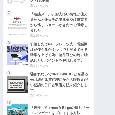
グ・ISDN編)
38337 views
7
『迷惑メール』お支払い情報が使え
ませんと楽天を名乗る架空請求業者
から怪しいメールがきたので登録し
ました
31714 views
8
引越し先でNTTフレッツ光・電話回
線が使えるか？少しでも開通できる
確率を上げる為に物件選びの時に確
認したいポイントを解説します。
30397 views
9
騙されないで!!NTTやKDDIと名乗る
光回線の悪質代理店からの詐欺まが
い勧誘の手口と撃退方法を紹介しま
す。
28624 views
10
『裏技』Microsoft Edgeの隠しサー
フィンゲームをプレイする方法