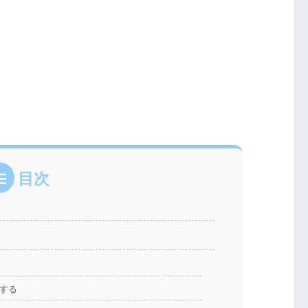
目次
力する