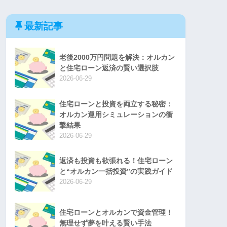
最新記事
老後2000万円問題を解決：オルカン
と住宅ローン返済の賢い選択肢
2026-06-29
住宅ローンと投資を両立する秘密：
オルカン運用シミュレーションの衝
撃結果
2026-06-29
返済も投資も欲張れる！住宅ローン
と“オルカン一括投資”の実践ガイド
2026-06-29
住宅ローンとオルカンで資金管理！
無理せず夢を叶える賢い手法