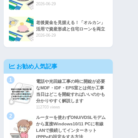
2026-06-29
老後資金を見据える！「オルカン」
活用で資産形成と住宅ローンを両立
2026-06-29
お勧め人気記事
1
電話や光回線工事の時に開錠が必要
なMDF・IDF・EPS室とは何か工事
当日はどこを開錠すればいいのかも
分かりやすく解説します
112703 views
2
ルーターを使わずONU/VDSLモデム
から直接Windows10/11 PCに有線
LANで接続してインターネット
(PPPoE)設定をする方法