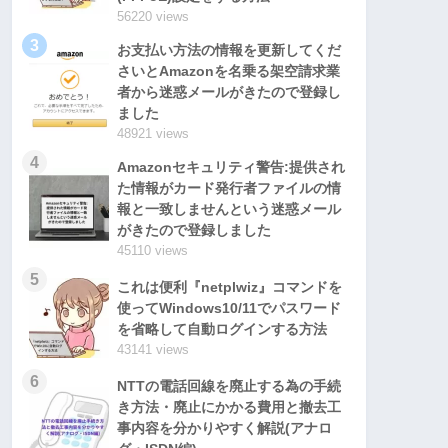
56220 views
3
お支払い方法の情報を更新してくだ
さいとAmazonを名乗る架空請求業
者から迷惑メールがきたので登録し
ました
48921 views
4
Amazonセキュリティ警告:提供され
た情報がカード発行者ファイルの情
報と一致しませんという迷惑メール
がきたので登録しました
45110 views
5
これは便利『netplwiz』コマンドを
使ってWindows10/11でパスワード
を省略して自動ログインする方法
43141 views
6
NTTの電話回線を廃止する為の手続
き方法・廃止にかかる費用と撤去工
事内容を分かりやすく解説(アナロ