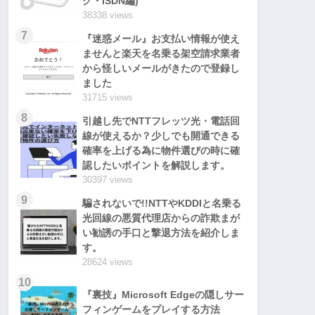
グ・ISDN編)
38338 views
7
『迷惑メール』お支払い情報が使え
ませんと楽天を名乗る架空請求業者
から怪しいメールがきたので登録し
ました
31715 views
8
引越し先でNTTフレッツ光・電話回
線が使えるか？少しでも開通できる
確率を上げる為に物件選びの時に確
認したいポイントを解説します。
30397 views
9
騙されないで!!NTTやKDDIと名乗る
光回線の悪質代理店からの詐欺まが
い勧誘の手口と撃退方法を紹介しま
す。
28624 views
10
『裏技』Microsoft Edgeの隠しサー
フィンゲームをプレイする方法