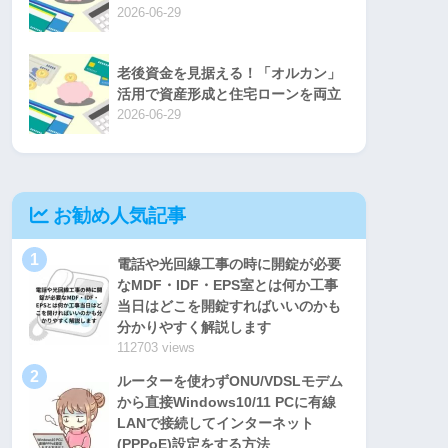
2026-06-29
老後資金を見据える！「オルカン」
活用で資産形成と住宅ローンを両立
2026-06-29
お勧め人気記事
1
電話や光回線工事の時に開錠が必要
なMDF・IDF・EPS室とは何か工事
当日はどこを開錠すればいいのかも
分かりやすく解説します
112703 views
2
ルーターを使わずONU/VDSLモデム
から直接Windows10/11 PCに有線
LANで接続してインターネット
(PPPoE)設定をする方法