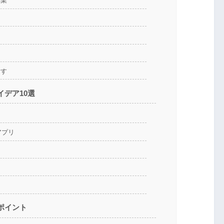
副業
指す
デア10選
アプリ
ポイント