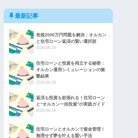
最新記事
老後2000万円問題を解決：オルカン
と住宅ローン返済の賢い選択肢
2026-06-29
住宅ローンと投資を両立する秘密：
オルカン運用シミュレーションの衝
撃結果
2026-06-29
返済も投資も欲張れる！住宅ローン
と“オルカン一括投資”の実践ガイド
2026-06-29
住宅ローンとオルカンで資金管理！
無理せず夢を叶える賢い手法