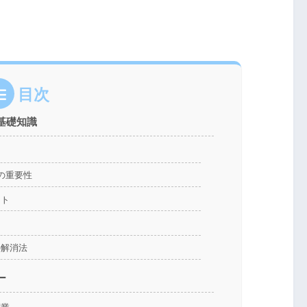
目次
基礎知識
の重要性
ント
の解消法
ー