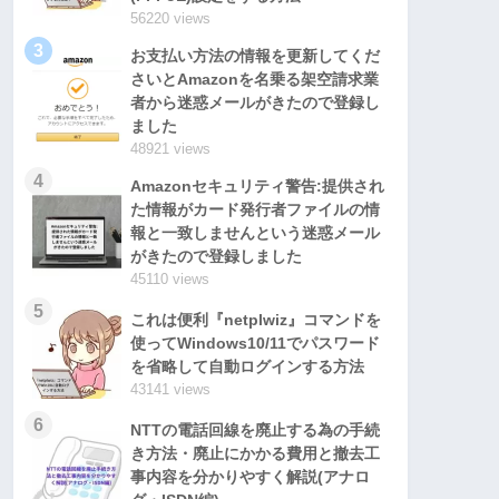
56220 views
3
お支払い方法の情報を更新してくだ
さいとAmazonを名乗る架空請求業
者から迷惑メールがきたので登録し
ました
48921 views
4
Amazonセキュリティ警告:提供され
た情報がカード発行者ファイルの情
報と一致しませんという迷惑メール
がきたので登録しました
45110 views
5
これは便利『netplwiz』コマンドを
使ってWindows10/11でパスワード
を省略して自動ログインする方法
43141 views
6
NTTの電話回線を廃止する為の手続
き方法・廃止にかかる費用と撤去工
事内容を分かりやすく解説(アナロ