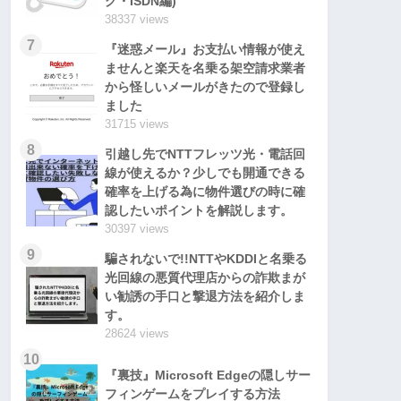
グ・ISDN編)
38337 views
7
『迷惑メール』お支払い情報が使え
ませんと楽天を名乗る架空請求業者
から怪しいメールがきたので登録し
ました
31715 views
8
引越し先でNTTフレッツ光・電話回
線が使えるか？少しでも開通できる
確率を上げる為に物件選びの時に確
認したいポイントを解説します。
30397 views
9
騙されないで!!NTTやKDDIと名乗る
光回線の悪質代理店からの詐欺まが
い勧誘の手口と撃退方法を紹介しま
す。
28624 views
10
『裏技』Microsoft Edgeの隠しサー
フィンゲームをプレイする方法