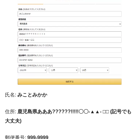
氏名:
みことみかか
住所:
鹿児島県あああ??????!!!!!〇〇-▲▲- □□ (記号でも
大丈夫)
郵便番号:
999-9999