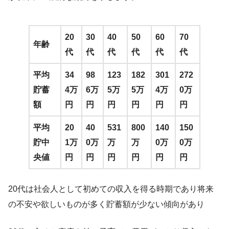
20
30
40
50
60
70
年齢
代
代
代
代
代
代
平均
34
98
123
182
301
272
貯蓄
4万
6万
5万
5万
4万
0万
額
円
円
円
円
円
円
平均
20
40
531
800
140
150
貯中
1万
0万
万
万
0万
0万
央値
円
円
円
円
円
円
20代は社会人として初めての収入を得る時期であり将来
の不安や欲しいものが多く貯蓄額が少ない傾向があり