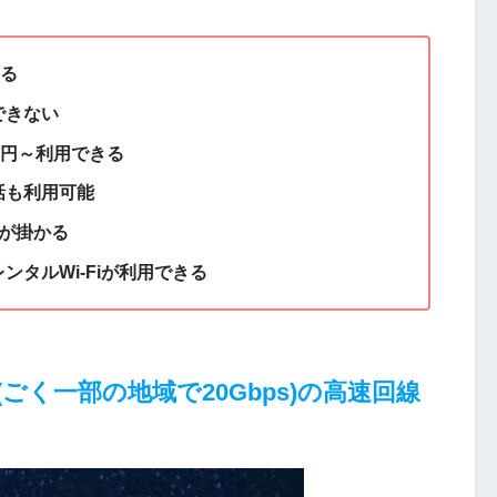
きる
できない
0円～利用できる
話も利用可能
間が掛かる
ンタルWi-Fiが利用できる
s(ごく一部の地域で20Gbps)の高速回線