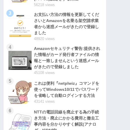
56218 views
3
お支払い方法の情報を更新してくだ
さいとAmazonを名乗る架空請求業
者から迷惑メールがきたので登録し
ました
48920 views
4
Amazonセキュリティ警告:提供され
た情報がカード発行者ファイルの情
報と一致しませんという迷惑メール
がきたので登録しました
45108 views
5
これは便利『netplwiz』コマンドを
使ってWindows10/11でパスワード
を省略して自動ログインする方法
43141 views
6
NTTの電話回線を廃止する為の手続
き方法・廃止にかかる費用と撤去工
事内容を分かりやすく解説(アナロ