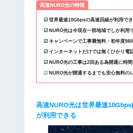
高速NURO光の特徴
☑ 世界最速10Gbpsの高速回線が利用で
☑ NURO光は今現在一部地域でしか利用
☑ キャンペーンで工事費無料・初年度98
☑ インターネットだけでは無くひかり電
☑ NURO光の工事は2回ある為開通に時
☑
NURO光が開通するまでも安心無料のレ
高速NURO光は
世界最速10Gbp
が利用できる