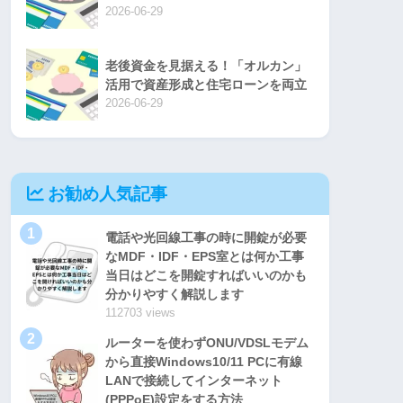
2026-06-29
老後資金を見据える！「オルカン」
活用で資産形成と住宅ローンを両立
2026-06-29
お勧め人気記事
1
電話や光回線工事の時に開錠が必要
なMDF・IDF・EPS室とは何か工事
当日はどこを開錠すればいいのかも
分かりやすく解説します
112703 views
2
ルーターを使わずONU/VDSLモデム
から直接Windows10/11 PCに有線
LANで接続してインターネット
(PPPoE)設定をする方法