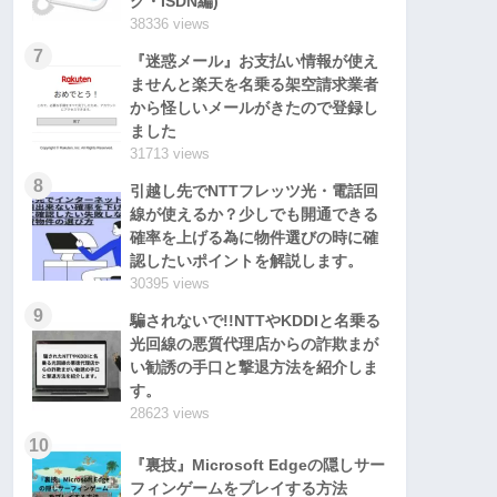
グ・ISDN編)
38336 views
7
『迷惑メール』お支払い情報が使え
ませんと楽天を名乗る架空請求業者
から怪しいメールがきたので登録し
ました
31713 views
8
引越し先でNTTフレッツ光・電話回
線が使えるか？少しでも開通できる
確率を上げる為に物件選びの時に確
認したいポイントを解説します。
30395 views
9
騙されないで!!NTTやKDDIと名乗る
光回線の悪質代理店からの詐欺まが
い勧誘の手口と撃退方法を紹介しま
す。
28623 views
10
『裏技』Microsoft Edgeの隠しサー
フィンゲームをプレイする方法