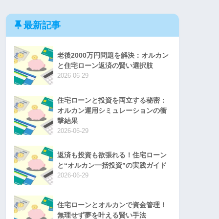
最新記事
老後2000万円問題を解決：オルカン
と住宅ローン返済の賢い選択肢
2026-06-29
住宅ローンと投資を両立する秘密：
オルカン運用シミュレーションの衝
撃結果
2026-06-29
返済も投資も欲張れる！住宅ローン
と“オルカン一括投資”の実践ガイド
2026-06-29
住宅ローンとオルカンで資金管理！
無理せず夢を叶える賢い手法