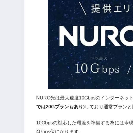
NURO光は最大速度10Gbpsのインターネ
では20Gプランもあり)
しており通常プランと
10Gbpsの対応した環境を準備する為には
4Gbps位になります。