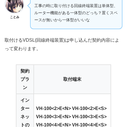
工事の時に取り付ける回線終端装置は単体型、
ルーター機能がある一体型のどっち？置くスペ
ことみ
ースが無いから一体型がいいな
取付けるVDSL(回線終端装置)は申し込んだ契約内容によ
って変わります。
契約
プラ
取付端末
ン
イン
ター
VH-100<2>E<N> VH-100<2>E<S>
ネッ
VH-100<3>E<N> VH-100<3>E<S>
トの
VH-100<4>E<N> VH-100<4>E<S>