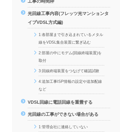
工事の時間枠
光回線工事内容(フレッツ光マンションタ
イプVDSL方式編)
1:各部屋まで引き込まれているメタル
線をVDSL集合装置に繋ぎ込む
2:部屋の中にモデム(回線終端装置)を
取付
3:回線終端装置をつなげて確認試験
4:追加工事ISP情報の設定や追加配線
など
VDSL回線に電話回線を重畳する
光回線の工事ができない場合がある
1:管理会社に連絡していない