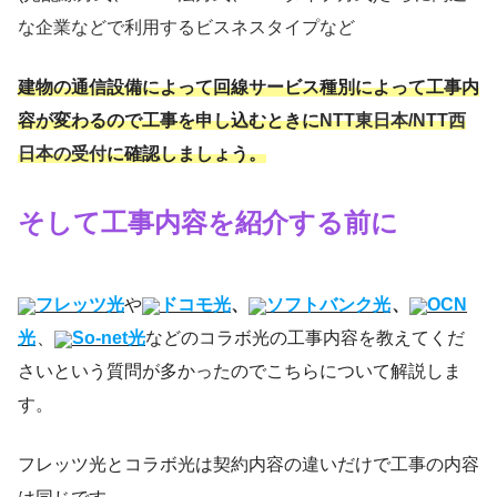
な企業などで利用するビスネスタイプなど
建物の通信設備によって回線サービス種別によって工事内
容が変わるので工事を申し込むときに
NTT東日本/NTT西
日本の受付
に確認しましょう。
そして工事内容を紹介する前に
フレッツ光
や
ドコモ光
、
ソフトバンク光
、
OCN
光
、
So-net光
などのコラボ光の工事内容を教えてくだ
さいという質問が多かったのでこちらについて解説しま
す。
フレッツ光とコラボ光は契約内容の違いだけで工事の内容