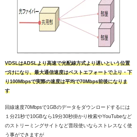
VDSLはADSLより高速で光配線方式より遅いという位置
づけになり、最大通信速度はベストエフォートで上り・下
り100Mbpsで実際の速度は平均で70Mbps前後になりま
す
回線速度70Mbpsで1GBのデータをダウンロードするには
１分21秒で10GBなら19分30秒掛かり検索やYouTubeなど
のストリーミングサイトなど普段使いならストレスなく使
う事ができますが