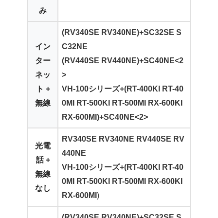
み
(RV340SE RV340NE)+SC32SE S
イン
C32NE
ター
(RV440SE RV440NE)+SC40NE<2
ネッ
>
ト +
VH-100シリーズ+(RT-400KI RT-40
無線
0MI RT-500KI RT-500MI RX-600KI
RX-600MI)+SC40NE<2>
RV340SE RV340NE
RV440SE RV
光電
440NE
話 +
VH-100シリーズ+
(
RT-400KI RT-40
無線
0MI RT-500KI RT-500MI RX-600KI
なし
RX-600MI
)
(RV340SE RV340NE)+SC32SE S