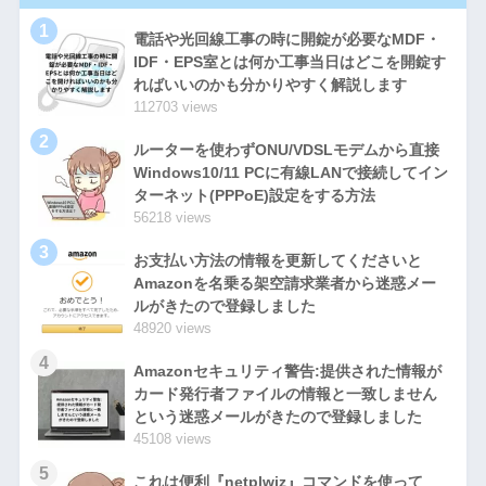
1
電話や光回線工事の時に開錠が必要なMDF・
IDF・EPS室とは何か工事当日はどこを開錠す
ればいいのかも分かりやすく解説します
112703 views
2
ルーターを使わずONU/VDSLモデムから直接
Windows10/11 PCに有線LANで接続してイン
ターネット(PPPoE)設定をする方法
56218 views
3
お支払い方法の情報を更新してくださいと
Amazonを名乗る架空請求業者から迷惑メー
ルがきたので登録しました
48920 views
4
Amazonセキュリティ警告:提供された情報が
カード発行者ファイルの情報と一致しません
という迷惑メールがきたので登録しました
45108 views
5
これは便利『netplwiz』コマンドを使って