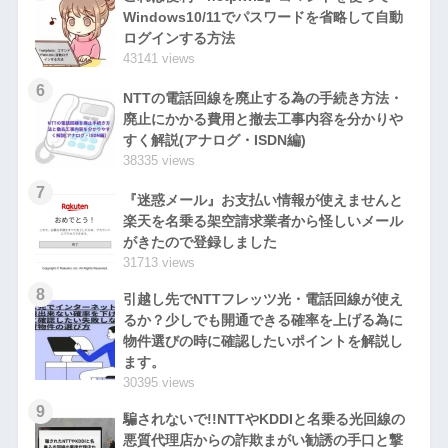
Windows10/11でパスワードを省略して自動
ログインする方法
43141 views
6
NTTの電話回線を廃止する為の手続き方法・
廃止にかかる費用と撤去工事内容を分かりや
すく解説(アナログ・ISDN編)
38335 views
7
『迷惑メール』お支払い情報が使えませんと
楽天を名乗る架空請求業者から怪しいメール
がきたので登録しました
31713 views
8
引越し先でNTTフレッツ光・電話回線が使え
るか？少しでも開通できる確率を上げる為に
物件選びの時に確認したいポイントを解説し
ます。
30395 views
9
騙されないで!!NTTやKDDIと名乗る光回線の
悪質代理店からの詐欺まがい勧誘の手口と撃