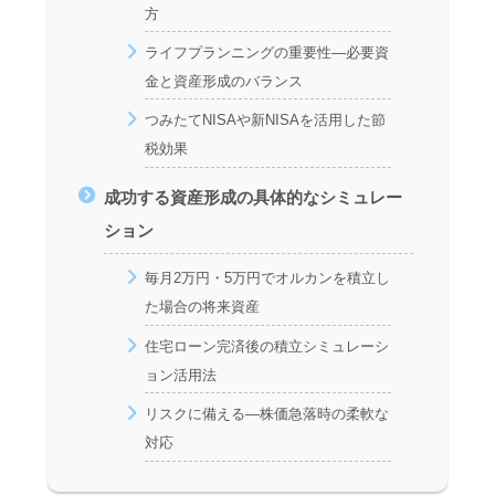
方
ライフプランニングの重要性―必要資
金と資産形成のバランス
つみたてNISAや新NISAを活用した節
税効果
成功する資産形成の具体的なシミュレー
ション
毎月2万円・5万円でオルカンを積立し
た場合の将来資産
住宅ローン完済後の積立シミュレーシ
ョン活用法
リスクに備える―株価急落時の柔軟な
対応