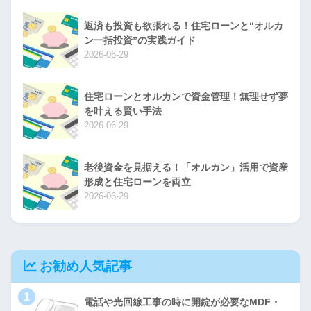
返済も投資も欲張れる！住宅ローンと“オルカ
ン一括投資”の実践ガイド
2026-06-29
住宅ローンとオルカンで資金管理！無理せず夢
を叶える賢い手法
2026-06-29
老後資金を見据える！「オルカン」活用で資産
形成と住宅ローンを両立
2026-06-29
お勧め人気記事
1
電話や光回線工事の時に開錠が必要なMDF・