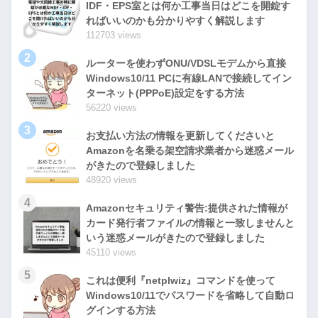
IDF・EPS室とは何か工事当日はどこを開錠す
ればいいのかも分かりやすく解説します
112703 views
2
ルーターを使わずONU/VDSLモデムから直接
Windows10/11 PCに有線LANで接続してイン
ターネット(PPPoE)設定をする方法
56220 views
3
お支払い方法の情報を更新してくださいと
Amazonを名乗る架空請求業者から迷惑メール
がきたので登録しました
48920 views
4
Amazonセキュリティ警告:提供された情報が
カード発行者ファイルの情報と一致しませんと
いう迷惑メールがきたので登録しました
45110 views
5
これは便利『netplwiz』コマンドを使って
Windows10/11でパスワードを省略して自動ロ
グインする方法