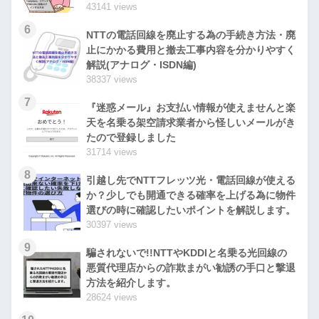
43141 views
6
NTTの電話回線を廃止する為の手続き方法・廃
止にかかる費用と撤去工事内容を分かりやすく
解説(アナログ・ISDN編)
38337 views
7
『迷惑メール』お支払い情報が使えませんと楽
天を名乗る架空請求業者から怪しいメールがき
たので登録しました
31714 views
8
引越し先でNTTフレッツ光・電話回線が使える
か？少しでも開通できる確率を上げる為に物件
選びの時に確認したいポイントを解説します。
30397 views
9
騙されないで!!NTTやKDDIと名乗る光回線の
悪質代理店からの詐欺まがい勧誘の手口と撃退
方法を紹介します。
28624 views