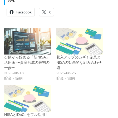
共有:
Facebook
X
少額から始める「新NISA」
収入アップのカギ！副業と
活用術 〜資産形成の最初の
NISAの効果的な組み合わせ
一歩〜
術
2025-08-18
2025-08-25
貯金・節約
貯金・節約
NISAとiDeCoをフル活用！