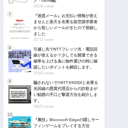
グ・ISDN編)
38336 views
7
『迷惑メール』お支払い情報が使え
ませんと楽天を名乗る架空請求業者
から怪しいメールがきたので登録し
ました
31713 views
8
引越し先でNTTフレッツ光・電話回
線が使えるか？少しでも開通できる
確率を上げる為に物件選びの時に確
認したいポイントを解説します。
30395 views
9
騙されないで!!NTTやKDDIと名乗る
光回線の悪質代理店からの詐欺まが
い勧誘の手口と撃退方法を紹介しま
す。
28623 views
10
『裏技』Microsoft Edgeの隠しサー
フィンゲームをプレイする方法