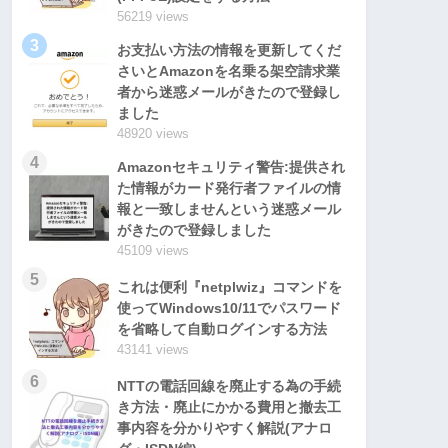
56219 views
3
お支払い方法の情報を更新してくだ
さいとAmazonを名乗る架空請求業
者から迷惑メールがきたので登録し
ました
48920 views
4
Amazonセキュリティ警告:提供され
た情報がカード発行者ファイルの情
報と一致しませんという迷惑メール
がきたので登録しました
45109 views
5
これは便利『netplwiz』コマンドを
使ってWindows10/11でパスワード
を省略して自動ログインする方法
43141 views
6
NTTの電話回線を廃止する為の手続
き方法・廃止にかかる費用と撤去工
事内容を分かりやすく解説(アナロ