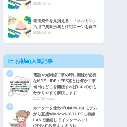
2026-06-29
老後資金を見据える！「オルカン」
活用で資産形成と住宅ローンを両立
2026-06-29
お勧め人気記事
1
電話や光回線工事の時に開錠が必要
なMDF・IDF・EPS室とは何か工事
当日はどこを開錠すればいいのかも
分かりやすく解説します
112703 views
2
ルーターを使わずONU/VDSLモデム
から直接Windows10/11 PCに有線
LANで接続してインターネット
(PPPoE)設定をする方法