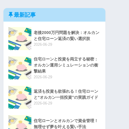
最新記事
老後2000万円問題を解決：オルカン
と住宅ローン返済の賢い選択肢
2026-06-29
住宅ローンと投資を両立する秘密：
オルカン運用シミュレーションの衝
撃結果
2026-06-29
返済も投資も欲張れる！住宅ローン
と“オルカン一括投資”の実践ガイド
2026-06-29
住宅ローンとオルカンで資金管理！
無理せず夢を叶える賢い手法