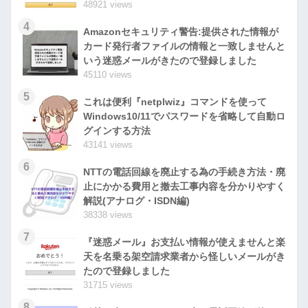
48921 views
4
Amazonセキュリティ警告:提供された情報が
カード発行者ファイルの情報と一致しませんと
いう迷惑メールがきたので登録しました
45110 views
5
これは便利『netplwiz』コマンドを使って
Windows10/11でパスワードを省略して自動ロ
グインする方法
43141 views
6
NTTの電話回線を廃止する為の手続き方法・廃
止にかかる費用と撤去工事内容を分かりやすく
解説(アナログ・ISDN編)
38338 views
7
『迷惑メール』お支払い情報が使えませんと楽
天を名乗る架空請求業者から怪しいメールがき
たので登録しました
31715 views
8