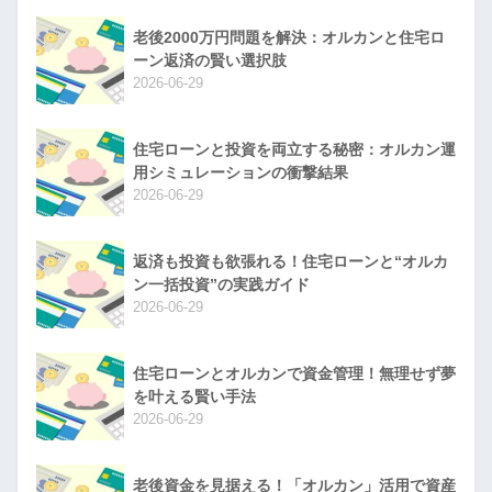
老後2000万円問題を解決：オルカンと住宅ロ
ーン返済の賢い選択肢
2026-06-29
住宅ローンと投資を両立する秘密：オルカン運
用シミュレーションの衝撃結果
2026-06-29
返済も投資も欲張れる！住宅ローンと“オルカ
ン一括投資”の実践ガイド
2026-06-29
住宅ローンとオルカンで資金管理！無理せず夢
を叶える賢い手法
2026-06-29
老後資金を見据える！「オルカン」活用で資産