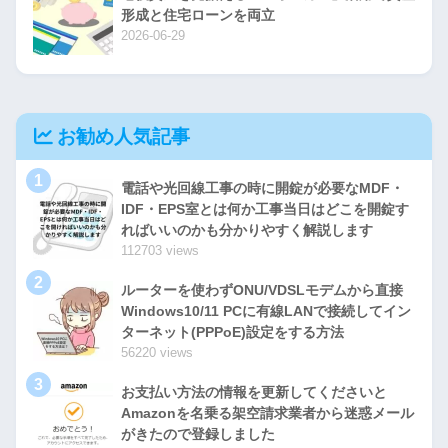
形成と住宅ローンを両立
2026-06-29
お勧め人気記事
1
電話や光回線工事の時に開錠が必要なMDF・
IDF・EPS室とは何か工事当日はどこを開錠す
ればいいのかも分かりやすく解説します
112703 views
2
ルーターを使わずONU/VDSLモデムから直接
Windows10/11 PCに有線LANで接続してイン
ターネット(PPPoE)設定をする方法
56220 views
3
お支払い方法の情報を更新してくださいと
Amazonを名乗る架空請求業者から迷惑メール
がきたので登録しました