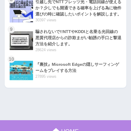
引越し先でNTTフレッツ光・電話回線が使える
か？少しでも開通できる確率を上げる為に物件
選びの時に確認したいポイントを解説します。
30397 views
9
騙されないで!!NTTやKDDIと名乗る光回線の
悪質代理店からの詐欺まがい勧誘の手口と撃退
方法を紹介します。
28624 views
10
『裏技』Microsoft Edgeの隠しサーフィンゲ
ームをプレイする方法
27895 views