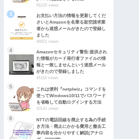
56220 views
3
お支払い方法の情報を更新してくだ
さいとAmazonを名乗る架空請求業
者から迷惑メールがきたので登録し
ました
48921 views
4
Amazonセキュリティ警告:提供され
た情報がカード発行者ファイルの情
報と一致しませんという迷惑メール
がきたので登録しました
45110 views
5
これは便利『netplwiz』コマンドを
使ってWindows10/11でパスワード
を省略して自動ログインする方法
43141 views
6
NTTの電話回線を廃止する為の手続
き方法・廃止にかかる費用と撤去工
事内容を分かりやすく解説(アナロ