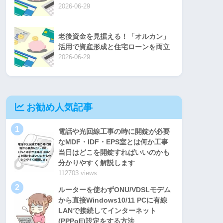
2026-06-29
老後資金を見据える！「オルカン」
活用で資産形成と住宅ローンを両立
2026-06-29
お勧め人気記事
1
電話や光回線工事の時に開錠が必要
なMDF・IDF・EPS室とは何か工事
当日はどこを開錠すればいいのかも
分かりやすく解説します
112703 views
2
ルーターを使わずONU/VDSLモデム
から直接Windows10/11 PCに有線
LANで接続してインターネット
(PPPoE)設定をする方法