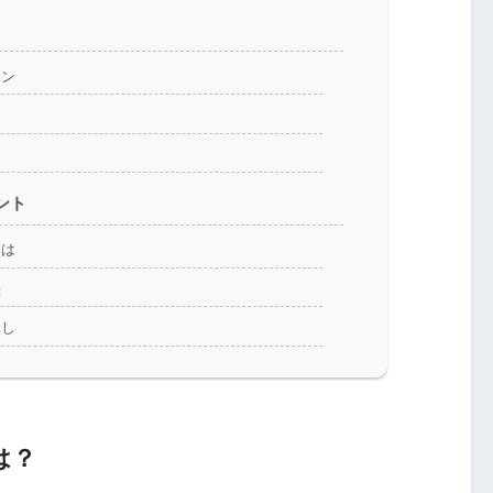
イン
ント
には
法
らし
は？