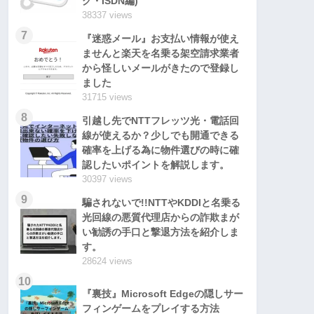
グ・ISDN編)
38337 views
7
『迷惑メール』お支払い情報が使え
ませんと楽天を名乗る架空請求業者
から怪しいメールがきたので登録し
ました
31715 views
8
引越し先でNTTフレッツ光・電話回
線が使えるか？少しでも開通できる
確率を上げる為に物件選びの時に確
認したいポイントを解説します。
30397 views
9
騙されないで!!NTTやKDDIと名乗る
光回線の悪質代理店からの詐欺まが
い勧誘の手口と撃退方法を紹介しま
す。
28624 views
10
『裏技』Microsoft Edgeの隠しサー
フィンゲームをプレイする方法