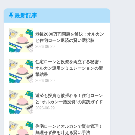
最新記事
老後2000万円問題を解決：オルカン
と住宅ローン返済の賢い選択肢
2026-06-29
住宅ローンと投資を両立する秘密：
オルカン運用シミュレーションの衝
撃結果
2026-06-29
返済も投資も欲張れる！住宅ローン
と“オルカン一括投資”の実践ガイド
2026-06-29
住宅ローンとオルカンで資金管理！
無理せず夢を叶える賢い手法