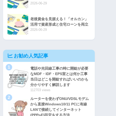
2026-06-29
老後資金を見据える！「オルカン」
活用で資産形成と住宅ローンを両立
2026-06-29
お勧め人気記事
1
電話や光回線工事の時に開錠が必要
なMDF・IDF・EPS室とは何か工事
当日はどこを開錠すればいいのかも
分かりやすく解説します
112703 views
2
ルーターを使わずONU/VDSLモデム
から直接Windows10/11 PCに有線
LANで接続してインターネット
(PPPoE)設定をする方法