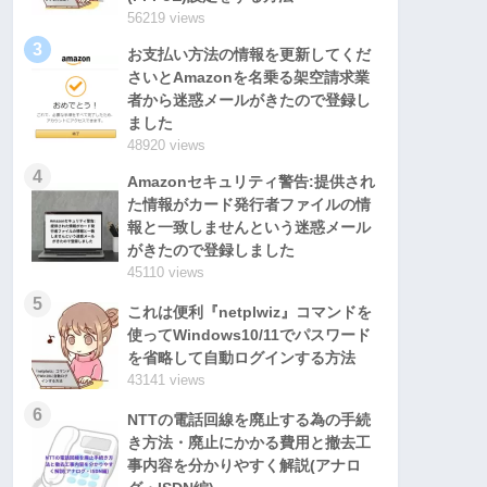
56219 views
3
お支払い方法の情報を更新してくだ
さいとAmazonを名乗る架空請求業
者から迷惑メールがきたので登録し
ました
48920 views
4
Amazonセキュリティ警告:提供され
た情報がカード発行者ファイルの情
報と一致しませんという迷惑メール
がきたので登録しました
45110 views
5
これは便利『netplwiz』コマンドを
使ってWindows10/11でパスワード
を省略して自動ログインする方法
43141 views
6
NTTの電話回線を廃止する為の手続
き方法・廃止にかかる費用と撤去工
事内容を分かりやすく解説(アナロ