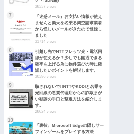
グ・ISDN編)
38337 views
7
『迷惑メール』お支払い情報が使え
ませんと楽天を名乗る架空請求業者
から怪しいメールがきたので登録し
ました
31714 views
8
引越し先でNTTフレッツ光・電話回
線が使えるか？少しでも開通できる
確率を上げる為に物件選びの時に確
認したいポイントを解説します。
30396 views
9
騙されないで!!NTTやKDDIと名乗る
光回線の悪質代理店からの詐欺まが
い勧誘の手口と撃退方法を紹介しま
す。
28624 views
10
『裏技』Microsoft Edgeの隠しサー
フィンゲームをプレイする方法