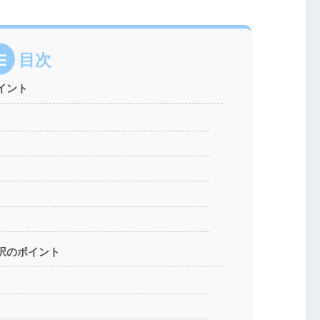
目次
イント
は
て
択のポイント