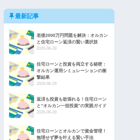
最新記事
老後2000万円問題を解決：オルカン
と住宅ローン返済の賢い選択肢
2026-06-29
住宅ローンと投資を両立する秘密：
オルカン運用シミュレーションの衝
撃結果
2026-06-29
返済も投資も欲張れる！住宅ローン
と“オルカン一括投資”の実践ガイド
2026-06-29
住宅ローンとオルカンで資金管理！
無理せず夢を叶える賢い手法