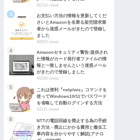
56219 views
3
お支払い方法の情報を更新してくだ
さいとAmazonを名乗る架空請求業
者から迷惑メールがきたので登録し
ました
48920 views
4
Amazonセキュリティ警告:提供され
た情報がカード発行者ファイルの情
報と一致しませんという迷惑メール
がきたので登録しました
45109 views
5
これは便利『netplwiz』コマンドを
使ってWindows10/11でパスワード
を省略して自動ログインする方法
43141 views
6
NTTの電話回線を廃止する為の手続
き方法・廃止にかかる費用と撤去工
事内容を分かりやすく解説(アナロ