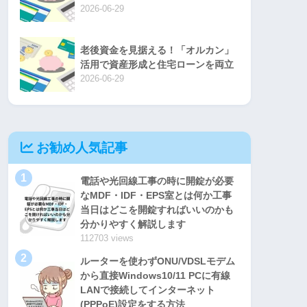
2026-06-29
老後資金を見据える！「オルカン」
活用で資産形成と住宅ローンを両立
2026-06-29
お勧め人気記事
1
電話や光回線工事の時に開錠が必要
なMDF・IDF・EPS室とは何か工事
当日はどこを開錠すればいいのかも
分かりやすく解説します
112703 views
2
ルーターを使わずONU/VDSLモデム
から直接Windows10/11 PCに有線
LANで接続してインターネット
(PPPoE)設定をする方法