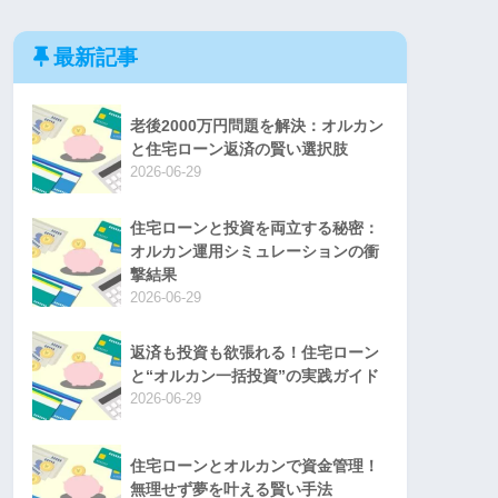
最新記事
老後2000万円問題を解決：オルカン
と住宅ローン返済の賢い選択肢
2026-06-29
住宅ローンと投資を両立する秘密：
オルカン運用シミュレーションの衝
撃結果
2026-06-29
返済も投資も欲張れる！住宅ローン
と“オルカン一括投資”の実践ガイド
2026-06-29
住宅ローンとオルカンで資金管理！
無理せず夢を叶える賢い手法