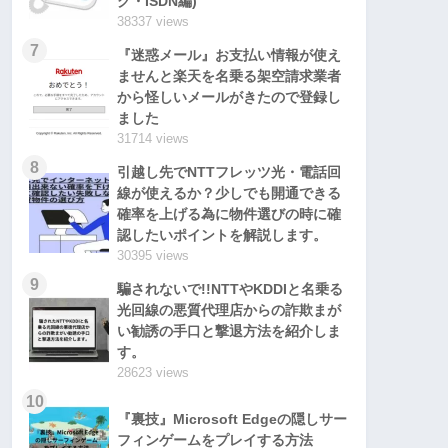
グ・ISDN編)
38337 views
7
『迷惑メール』お支払い情報が使え
ませんと楽天を名乗る架空請求業者
から怪しいメールがきたので登録し
ました
31714 views
8
引越し先でNTTフレッツ光・電話回
線が使えるか？少しでも開通できる
確率を上げる為に物件選びの時に確
認したいポイントを解説します。
30395 views
9
騙されないで!!NTTやKDDIと名乗る
光回線の悪質代理店からの詐欺まが
い勧誘の手口と撃退方法を紹介しま
す。
28623 views
10
『裏技』Microsoft Edgeの隠しサー
フィンゲームをプレイする方法