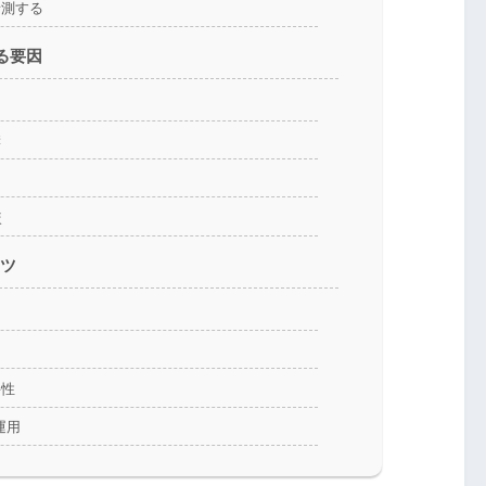
予測する
る要因
力
響
ト
較
コツ
る
要性
運用