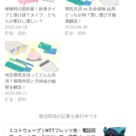
保険料の節約術！終身タイ
県民共済 vs 生命保険 結局
プと掛け捨てタイプ、どち
どっちが得？賢い選び方徹
らが家計に優しい？
底解説！
2025-08-18
2025-08-30
貯金・節約
貯金・節約
埼玉県民共済ってどんな共
済？保障内容と月掛金の秘
密を解説！
2025-08-21
貯金・節約
通信関係の記事を移行中です