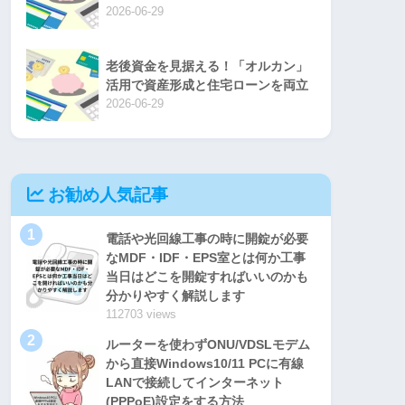
2026-06-29
老後資金を見据える！「オルカン」
活用で資産形成と住宅ローンを両立
2026-06-29
お勧め人気記事
1
電話や光回線工事の時に開錠が必要
なMDF・IDF・EPS室とは何か工事
当日はどこを開錠すればいいのかも
分かりやすく解説します
112703 views
2
ルーターを使わずONU/VDSLモデム
から直接Windows10/11 PCに有線
LANで接続してインターネット
(PPPoE)設定をする方法