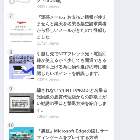
グ・ISDN編)
38337 views
7
『迷惑メール』お支払い情報が使え
ませんと楽天を名乗る架空請求業者
から怪しいメールがきたので登録し
ました
31714 views
8
引越し先でNTTフレッツ光・電話回
線が使えるか？少しでも開通できる
確率を上げる為に物件選びの時に確
認したいポイントを解説します。
30396 views
9
騙されないで!!NTTやKDDIと名乗る
光回線の悪質代理店からの詐欺まが
い勧誘の手口と撃退方法を紹介しま
す。
28624 views
10
『裏技』Microsoft Edgeの隠しサー
フィンゲームをプレイする方法