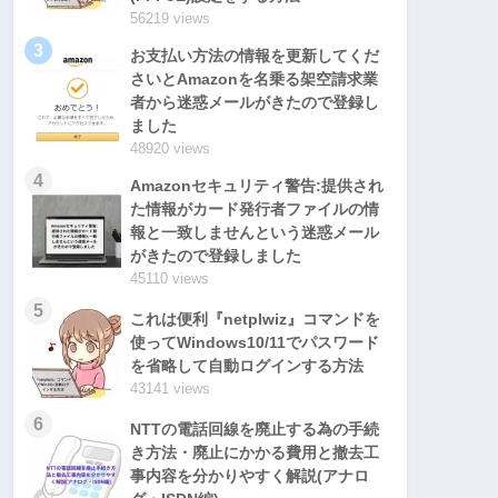
56219 views
3
お支払い方法の情報を更新してくだ
さいとAmazonを名乗る架空請求業
者から迷惑メールがきたので登録し
ました
48920 views
4
Amazonセキュリティ警告:提供され
た情報がカード発行者ファイルの情
報と一致しませんという迷惑メール
がきたので登録しました
45110 views
5
これは便利『netplwiz』コマンドを
使ってWindows10/11でパスワード
を省略して自動ログインする方法
43141 views
6
NTTの電話回線を廃止する為の手続
き方法・廃止にかかる費用と撤去工
事内容を分かりやすく解説(アナロ