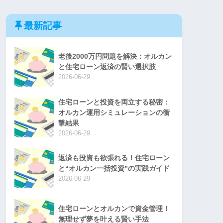
最新記事
老後2000万円問題を解決：オルカン
と住宅ローン返済の賢い選択肢
2026-06-29
住宅ローンと投資を両立する秘密：
オルカン運用シミュレーションの衝
撃結果
2026-06-29
返済も投資も欲張れる！住宅ローン
と“オルカン一括投資”の実践ガイド
2026-06-29
住宅ローンとオルカンで資金管理！
無理せず夢を叶える賢い手法