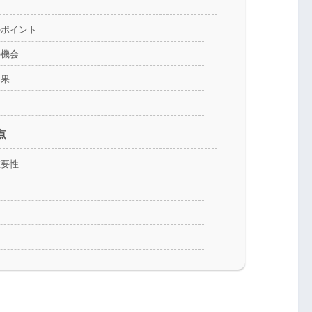
のポイント
の機会
効果
例
点
重要性