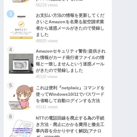
56219 views
3
お支払い方法の情報を更新してくだ
さいとAmazonを名乗る架空請求業
者から迷惑メールがきたので登録し
ました
48920 views
4
Amazonセキュリティ警告:提供され
た情報がカード発行者ファイルの情
報と一致しませんという迷惑メール
がきたので登録しました
45110 views
5
これは便利『netplwiz』コマンドを
使ってWindows10/11でパスワード
を省略して自動ログインする方法
43141 views
6
NTTの電話回線を廃止する為の手続
き方法・廃止にかかる費用と撤去工
事内容を分かりやすく解説(アナロ