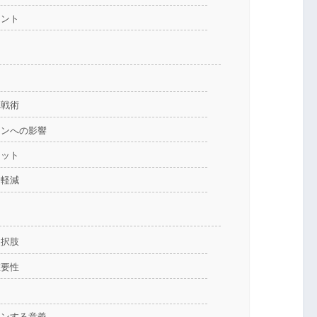
イント
れ戦術
ーンへの影響
リット
を軽減
選択肢
重要性
ツ
ョンする意義