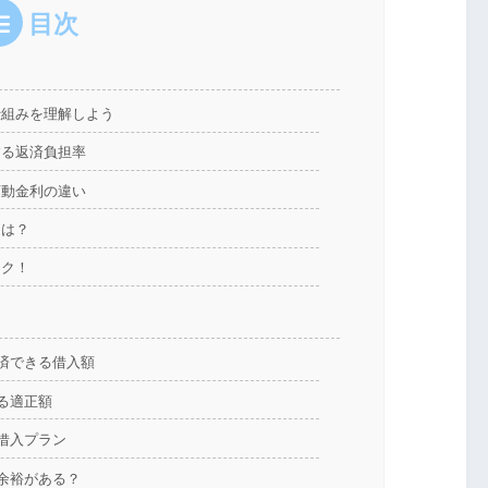
目次
仕組みを理解しよう
する返済負担率
変動金利の違い
とは？
ック！
返済できる借入額
る適正額
と借入プラン
い余裕がある？