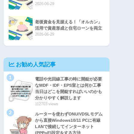
2026-06-29
老後資金を見据える！「オルカン」
活用で資産形成と住宅ローンを両立
2026-06-29
お勧め人気記事
1
電話や光回線工事の時に開錠が必要
なMDF・IDF・EPS室とは何か工事
当日はどこを開錠すればいいのかも
分かりやすく解説します
112703 views
2
ルーターを使わずONU/VDSLモデム
から直接Windows10/11 PCに有線
LANで接続してインターネット
(PPPoE)設定をする方法