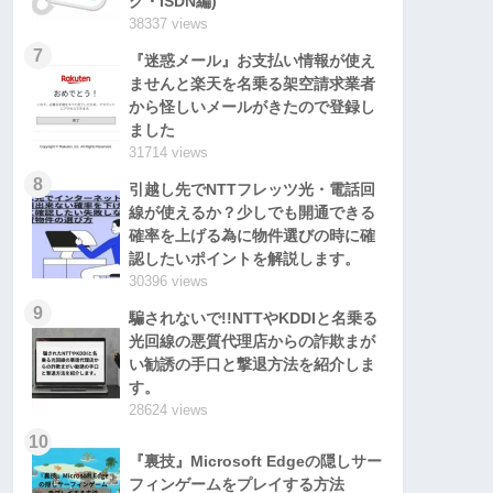
グ・ISDN編)
38337 views
7
『迷惑メール』お支払い情報が使え
ませんと楽天を名乗る架空請求業者
から怪しいメールがきたので登録し
ました
31714 views
8
引越し先でNTTフレッツ光・電話回
線が使えるか？少しでも開通できる
確率を上げる為に物件選びの時に確
認したいポイントを解説します。
30396 views
9
騙されないで!!NTTやKDDIと名乗る
光回線の悪質代理店からの詐欺まが
い勧誘の手口と撃退方法を紹介しま
す。
28624 views
10
『裏技』Microsoft Edgeの隠しサー
フィンゲームをプレイする方法