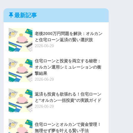
最新記事
老後2000万円問題を解決：オルカン
と住宅ローン返済の賢い選択肢
2026-06-29
住宅ローンと投資を両立する秘密：
オルカン運用シミュレーションの衝
撃結果
2026-06-29
返済も投資も欲張れる！住宅ローン
と“オルカン一括投資”の実践ガイド
2026-06-29
住宅ローンとオルカンで資金管理！
無理せず夢を叶える賢い手法