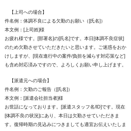
【上司への場合】
件名例：体調不良による欠勤のお願い（[氏名]）
本文例：[上司姓]様
お疲れ様です。[部署名]の[氏名]です。本日[体調不良症状]
のため欠勤させていただきたいと思います。ご迷惑をおか
けしますが、[現在進行中の案件/負担を減らす対応策など]
も含め対応済みですので、よろしくお願い申し上げます。
【派遣元への場合】
件名例：欠勤のご報告（[氏名]）
本文例：[派遣会社担当者]様
お世話になっております。[派遣スタッフ名/ID]です。現在
[体調不良の状況]にあり、本日は欠勤させていただきま
す。復帰時期の見込みにつきましても適宜お伝えいたしま