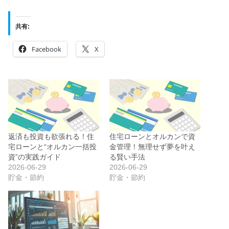
共有:
Facebook
X
返済も投資も欲張れる！住
住宅ローンとオルカンで資
宅ローンと“オルカン一括投
金管理！無理せず夢を叶え
資”の実践ガイド
る賢い手法
2026-06-29
2026-06-29
貯金・節約
貯金・節約