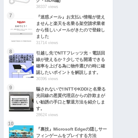
グ・ISDN編)
38337 views
7
『迷惑メール』お支払い情報が使え
ませんと楽天を名乗る架空請求業者
から怪しいメールがきたので登録し
ました
31714 views
8
引越し先でNTTフレッツ光・電話回
線が使えるか？少しでも開通できる
確率を上げる為に物件選びの時に確
認したいポイントを解説します。
30396 views
9
騙されないで!!NTTやKDDIと名乗る
光回線の悪質代理店からの詐欺まが
い勧誘の手口と撃退方法を紹介しま
す。
28624 views
10
『裏技』Microsoft Edgeの隠しサー
フィンゲームをプレイする方法