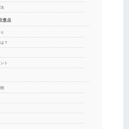
方法
注意点
もり
とは？
夫
イント
空間