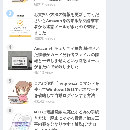
56219 views
3
お支払い方法の情報を更新してくだ
さいとAmazonを名乗る架空請求業
者から迷惑メールがきたので登録し
ました
48920 views
4
Amazonセキュリティ警告:提供され
た情報がカード発行者ファイルの情
報と一致しませんという迷惑メール
がきたので登録しました
45110 views
5
これは便利『netplwiz』コマンドを
使ってWindows10/11でパスワード
を省略して自動ログインする方法
43141 views
6
NTTの電話回線を廃止する為の手続
き方法・廃止にかかる費用と撤去工
事内容を分かりやすく解説(アナロ