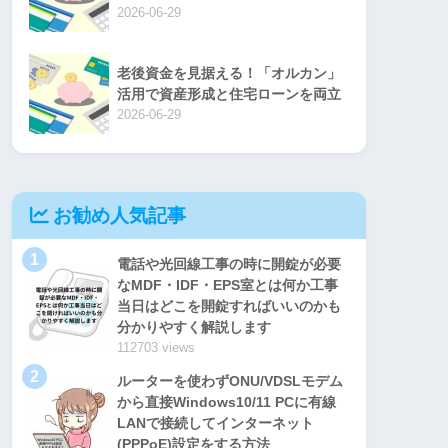
2026-06-29
老後資金を見据える！「オルカン」
活用で資産形成と住宅ローンを両立
2026-06-29
お勧め人気記事
1
電話や光回線工事の時に開錠が必要
なMDF・IDF・EPS室とは何か工事
当日はどこを開錠すればいいのかも
分かりやすく解説します
112703 views
2
ルーターを使わずONU/VDSLモデム
から直接Windows10/11 PCに有線
LANで接続してインターネット
(PPPoE)設定をする方法