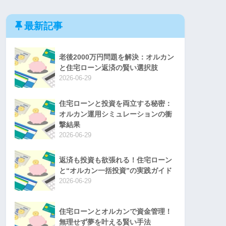
最新記事
老後2000万円問題を解決：オルカン
と住宅ローン返済の賢い選択肢
2026-06-29
住宅ローンと投資を両立する秘密：
オルカン運用シミュレーションの衝
撃結果
2026-06-29
返済も投資も欲張れる！住宅ローン
と“オルカン一括投資”の実践ガイド
2026-06-29
住宅ローンとオルカンで資金管理！
無理せず夢を叶える賢い手法