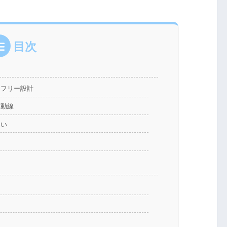
目次
アフリー設計
な動線
まい