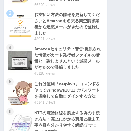
56220 views
3
お支払い方法の情報を更新してくだ
さいとAmazonを名乗る架空請求業
者から迷惑メールがきたので登録し
ました
48921 views
4
Amazonセキュリティ警告:提供され
た情報がカード発行者ファイルの情
報と一致しませんという迷惑メール
がきたので登録しました
45110 views
5
これは便利『netplwiz』コマンドを
使ってWindows10/11でパスワード
を省略して自動ログインする方法
43141 views
6
NTTの電話回線を廃止する為の手続
き方法・廃止にかかる費用と撤去工
事内容を分かりやすく解説(アナロ