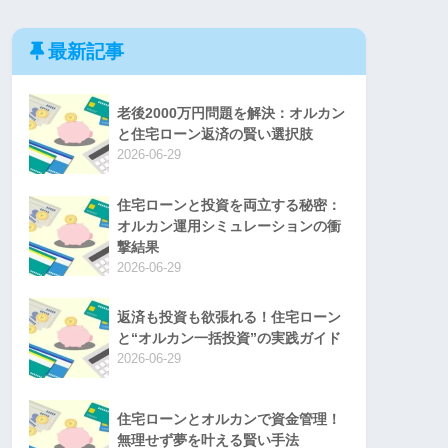
最新記事
老後2000万円問題を解決：オルカン
と住宅ローン返済の賢い選択肢
2026-06-29
住宅ローンと投資を両立する秘密：
オルカン運用シミュレーションの衝
撃結果
2026-06-29
返済も投資も欲張れる！住宅ローン
と“オルカン一括投資”の実践ガイド
2026-06-29
住宅ローンとオルカンで資金管理！
無理せず夢を叶える賢い手法