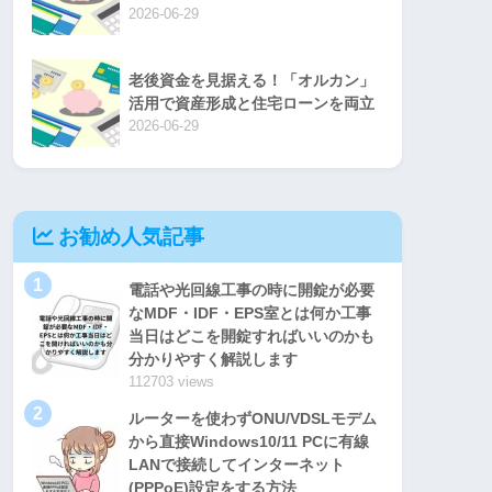
2026-06-29
老後資金を見据える！「オルカン」
活用で資産形成と住宅ローンを両立
2026-06-29
お勧め人気記事
1
電話や光回線工事の時に開錠が必要
なMDF・IDF・EPS室とは何か工事
当日はどこを開錠すればいいのかも
分かりやすく解説します
112703 views
2
ルーターを使わずONU/VDSLモデム
から直接Windows10/11 PCに有線
LANで接続してインターネット
(PPPoE)設定をする方法