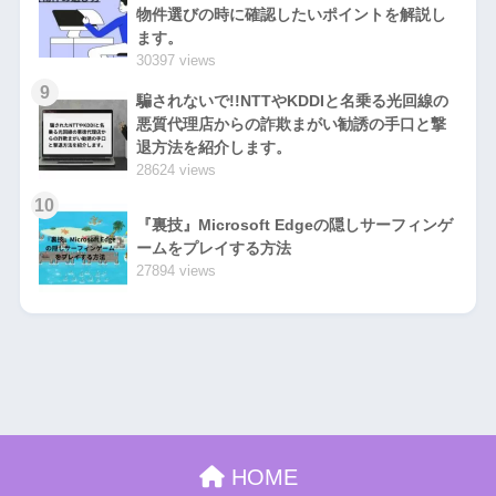
物件選びの時に確認したいポイントを解説し
ます。
30397 views
9
騙されないで!!NTTやKDDIと名乗る光回線の
悪質代理店からの詐欺まがい勧誘の手口と撃
退方法を紹介します。
28624 views
10
『裏技』Microsoft Edgeの隠しサーフィンゲ
ームをプレイする方法
27894 views
HOME