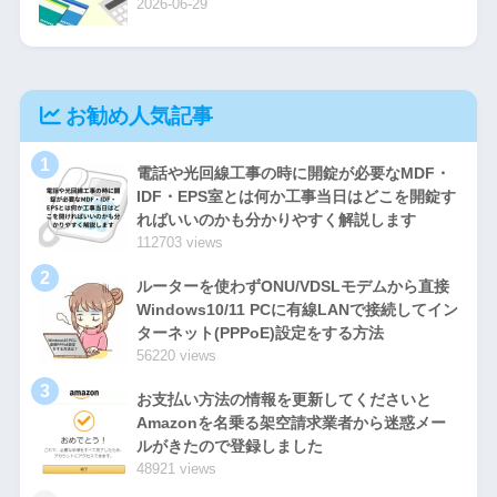
2026-06-29
お勧め人気記事
1
電話や光回線工事の時に開錠が必要なMDF・
IDF・EPS室とは何か工事当日はどこを開錠す
ればいいのかも分かりやすく解説します
112703 views
2
ルーターを使わずONU/VDSLモデムから直接
Windows10/11 PCに有線LANで接続してイン
ターネット(PPPoE)設定をする方法
56220 views
3
お支払い方法の情報を更新してくださいと
Amazonを名乗る架空請求業者から迷惑メー
ルがきたので登録しました
48921 views