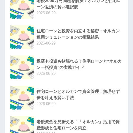
老後2000万円問題を解決：オルカンと住宅ロ
ーン返済の賢い選択肢
2026-06-29
住宅ローンと投資を両立する秘密：オルカン
運用シミュレーションの衝撃結果
2026-06-29
返済も投資も欲張れる！住宅ローンと“オルカ
ン一括投資”の実践ガイド
2026-06-29
住宅ローンとオルカンで資金管理！無理せず
夢を叶える賢い手法
2026-06-29
老後資金を見据える！「オルカン」活用で資
産形成と住宅ローンを両立