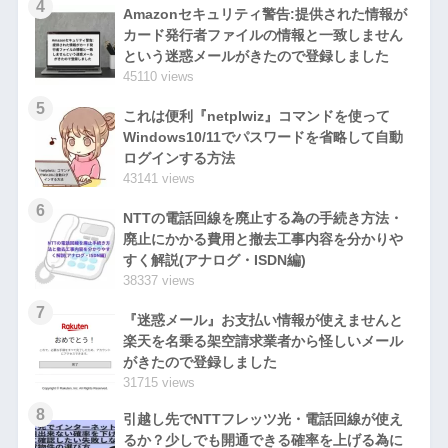
4
Amazonセキュリティ警告:提供された情報が
カード発行者ファイルの情報と一致しません
という迷惑メールがきたので登録しました
45110 views
5
これは便利『netplwiz』コマンドを使って
Windows10/11でパスワードを省略して自動
ログインする方法
43141 views
6
NTTの電話回線を廃止する為の手続き方法・
廃止にかかる費用と撤去工事内容を分かりや
すく解説(アナログ・ISDN編)
38337 views
7
『迷惑メール』お支払い情報が使えませんと
楽天を名乗る架空請求業者から怪しいメール
がきたので登録しました
31715 views
8
引越し先でNTTフレッツ光・電話回線が使え
るか？少しでも開通できる確率を上げる為に